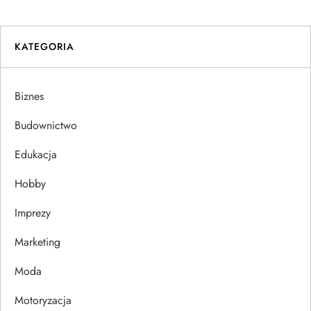
i
KATEGORIA
g
a
Biznes
c
Budownictwo
j
Edukacja
Hobby
a
Imprezy
w
Marketing
p
Moda
i
Motoryzacja