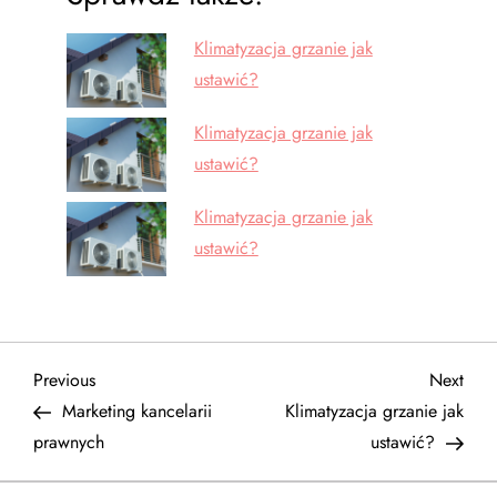
Klimatyzacja grzanie jak
ustawić?
Klimatyzacja grzanie jak
ustawić?
Klimatyzacja grzanie jak
ustawić?
N
Previous
Next
Previous
Next
Post
Post
Marketing kancelarii
Klimatyzacja grzanie jak
a
prawnych
ustawić?
w