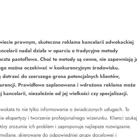
świecie prawnym, skuteczna reklama kancelarii adwokackiej
kancelarii nadal działa w oparciu o tradycyjne metody
oczta pantoflowa. Choć te metody są cenne, nie zapewniają j
kiego można oczekiwać w konkurencyjnym środowisku.
dotrzeć do szerszego grona potencjalnych klientów,
nkurencji. Prawidłowo zaplanowana i wdrożona reklama może
ancelarii, niezależnie od jej wielkości czy specjalizacji.
dwokata to nie tylko informowanie o świadczonych usługach. To
 ekspertyzy i tworzenie profesjonalnego wizerunku. Klienci szuka
który zrozumie ich problem i zaproponuje najlepsze rozwiązanie.
myślane, skierowane do odpowiedniej grupy docelowej i