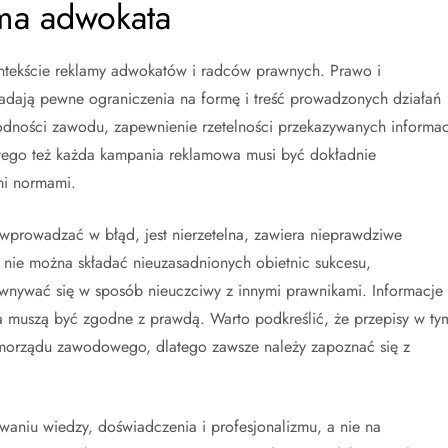
ma adwokata
kontekście reklamy adwokatów i radców prawnych. Prawo i
dają pewne ograniczenia na formę i treść prowadzonych działań
odności zawodu, zapewnienie rzetelności przekazywanych informac
tego też każda kampania reklamowa musi być dokładnie
mi normami.
wprowadzać w błąd, jest nierzetelna, zawiera nieprawdziwe
e nie można składać nieuzasadnionych obietnic sukcesu,
nywać się w sposób nieuczciwy z innymi prawnikami. Informacje
nia muszą być zgodne z prawdą. Warto podkreślić, że przepisy w ty
samorządu zawodowego, dlatego zawsze należy zapoznać się z
owaniu wiedzy, doświadczenia i profesjonalizmu, a nie na