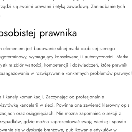
 rządzi się swoimi prawami i etyką zawodową. Zaniedbanie tych
.
osobistej prawnika
 elementem jest budowanie silnej marki osobistej samego
 długoterminowy, wymagający konsekwencji i autentyczności. Marka
szystkim zbiór wartości, kompetencji i doświadczeń, które prawnik
i zaangażowania w rozwiązywanie konkretnych problemów prawnyc
 i kanały komunikacji. Zaczynając od profesjonalnie
wizytówkę kancelarii w sieci. Powinna ona zawierać klarowny opis
izacjach oraz osiągnięciach. Nie można zapomnieć o sekcji z
przypadków, gdzie można zaprezentować swoją wiedzę i sposób
wanie się w dyskusje branżowe, publikowanie artykułów w