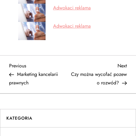
Adwokaci reklama
Adwokaci reklama
N
Previous
Next
Previous
Next
Post
Post
Marketing kancelarii
Czy można wycofać pozew
a
prawnych
o rozwód?
w
i
KATEGORIA
g