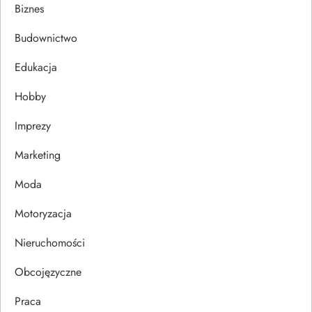
a
Biznes
c
Budownictwo
j
Edukacja
Hobby
a
Imprezy
w
Marketing
p
Moda
i
Motoryzacja
s
Nieruchomości
u
Obcojęzyczne
Praca