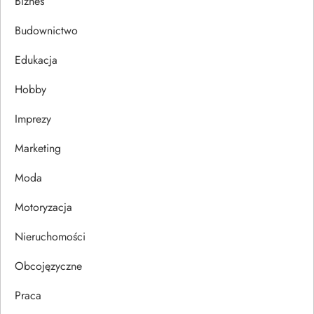
Biznes
c
Budownictwo
j
Edukacja
a
Hobby
w
Imprezy
p
Marketing
i
Moda
s
Motoryzacja
u
Nieruchomości
Obcojęzyczne
Praca