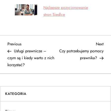
Najlepsze pozycjonowanie
stron Siedlce
N
Previous
Next
Previous
Next
Post
Post
Usługi prawnicze –
Czy potrzebujemy pomocy
a
czym są i kiedy warto z nich
prawnika?
korzystać?
w
i
g
KATEGORIA
a