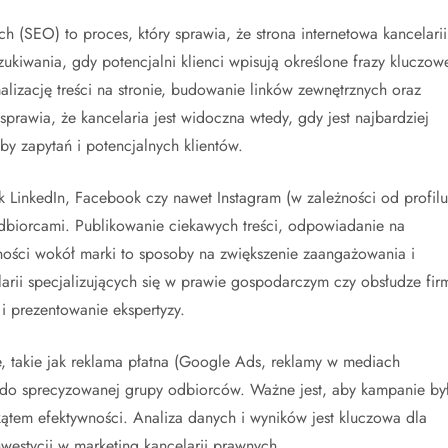
 (SEO) to proces, który sprawia, że strona internetowa kancelarii
kiwania, gdy potencjalni klienci wpisują określone frazy kluczow
lizację treści na stronie, budowanie linków zewnętrznych oraz
prawia, że kancelaria jest widoczna wtedy, gdy jest najbardziej
by zapytań i potencjalnych klientów.
LinkedIn, Facebook czy nawet Instagram (w zależności od profilu
odbiorcami. Publikowanie ciekawych treści, odpowiadanie na
ności wokół marki to sposoby na zwiększenie zaangażowania i
larii specjalizujących się w prawie gospodarczym czy obsłudze fir
 prezentowanie ekspertyzy.
, takie jak reklama płatna (Google Ads, reklamy w mediach
 do sprecyzowanej grupy odbiorców. Ważne jest, aby kampanie by
kątem efektywności. Analiza danych i wyników jest kluczowa dla
nwestycji w marketing kancelarii prawnych.