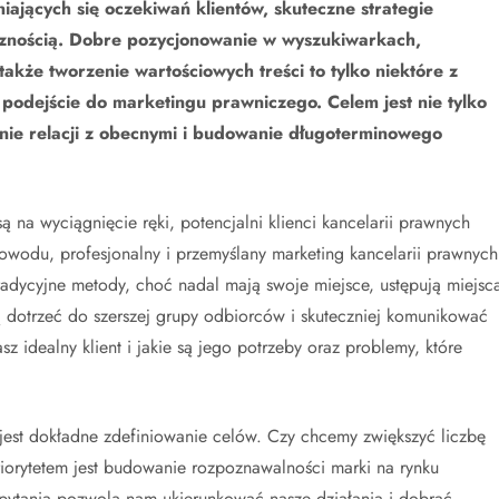
iających się oczekiwań klientów, skuteczne strategie
iecznością. Dobre pozycjonowanie w wyszukiwarkach,
także tworzenie wartościowych treści to tylko niektóre z
podejście do marketingu prawniczego. Celem jest nie tylko
anie relacji z obecnymi i budowanie długoterminowego
 na wyciągnięcie ręki, potencjalni klienci kancelarii prawnych
 powodu, profesjonalny i przemyślany marketing kancelarii prawnych
Tradycyjne metody, choć nadal mają swoje miejsce, ustępują miejsc
dotrzeć do szerszej grupy odbiorców i skuteczniej komunikować
sz idealny klient i jakie są jego potrzeby oraz problemy, które
 jest dokładne zdefiniowanie celów. Czy chcemy zwiększyć liczbę
iorytetem jest budowanie rozpoznawalności marki na rynku
ytania pozwolą nam ukierunkować nasze działania i dobrać