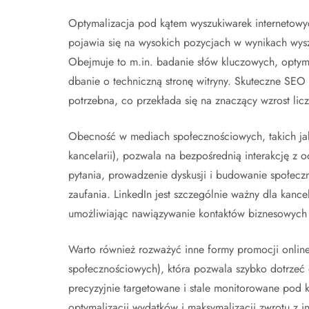
Optymalizacja pod kątem wyszukiwarek internetowych
pojawia się na wysokich pozycjach w wynikach wyszu
Obejmuje to m.in. badanie słów kluczowych, optyma
dbanie o techniczną stronę witryny. Skuteczne SEO s
potrzebna, co przekłada się na znaczący wzrost licz
Obecność w mediach społecznościowych, takich jak 
kancelarii), pozwala na bezpośrednią interakcję z 
pytania, prowadzenie dyskusji i budowanie społecz
zaufania. LinkedIn jest szczególnie ważny dla kance
umożliwiając nawiązywanie kontaktów biznesowych i
Warto również rozważyć inne formy promocji online
społecznościowych), która pozwala szybko dotrzeć
precyzyjnie targetowane i stale monitorowane pod 
optymalizacji wydatków i maksymalizacji zwrotu z i