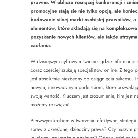
prawne. W obliczu rosnącej konkurencji i zmien
promocyjne stają się nie tylko opcją, ale kon
budowanie silnej marki osobistej prawników, a 
elementów, które składają się na kompleksowe 
pozyskanie nowych klientów, ale także utrzym
zaufania.
W dzisiejszym cyfrowym świecie, gdzie informacje są
coraz częściej szukają specjalistów online. Z tego
jest absolutnie niezbędny do osiągnięcia sukcesu. 
nowym, innowacyjnym podejściom, które pozwalają 
swoją wartość. Kluczem jest zrozumienie, kim jest na
możemy rozwiązać.
Pierwszym krokiem w tworzeniu efektywnej strategii
spraw z określonej dziedziny prawa? Czy naszym pr
lokalnym, czy może globalnym? Odpowiedzi na te p