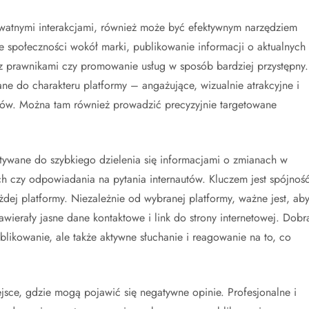
ywatnymi interakcjami, również może być efektywnym narzędziem
e społeczności wokół marki, publikowanie informacji o aktualnych
 prawnikami czy promowanie usług w sposób bardziej przystępny.
ne do charakteru platformy – angażujące, wizualnie atrakcyjne i
ców. Można tam również prowadzić precyzyjnie targetowane
ystywane do szybkiego dzielenia się informacjami o zmianach w
 czy odpowiadania na pytania internautów. Kluczem jest spójnoś
żdej platformy. Niezależnie od wybranej platformy, ważne jest, ab
zawierały jasne dane kontaktowe i link do strony internetowej. Dobr
blikowanie, ale także aktywne słuchanie i reagowanie na to, co
jsce, gdzie mogą pojawić się negatywne opinie. Profesjonalne i