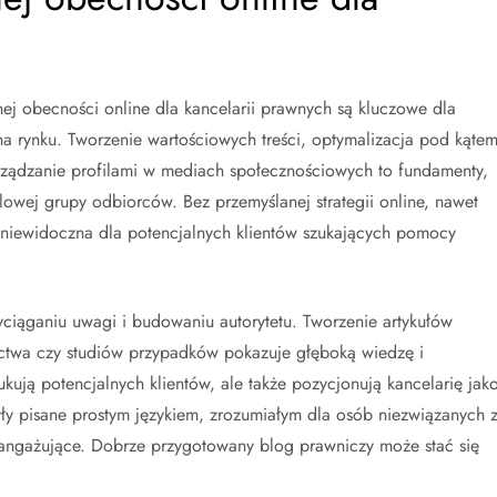
nej obecności online dla kancelarii prawnych są kluczowe dla
a rynku. Tworzenie wartościowych treści, optymalizacja pod kąte
rządzanie profilami w mediach społecznościowych to fundamenty,
owej grupy odbiorców. Bez przemyślanej strategii online, nawet
niewidoczna dla potencjalnych klientów szukających pomocy
ciąganiu uwagi i budowaniu autorytetu. Tworzenie artykułów
ictwa czy studiów przypadków pokazuje głęboką wiedzę i
kują potencjalnych klientów, ale także pozycjonują kancelarię jak
były pisane prostym językiem, zrozumiałym dla osób niezwiązanych 
angażujące. Dobrze przygotowany blog prawniczy może stać się