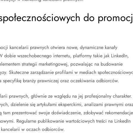
społecznościowych do promocj
cji kancelarii prawnych otwiera nowe, dynamiczne kanały
W dobie wszechobecnego internetu, platformy takie jak LinkedIn,
 elementem strategii marketingowej, pozwalając na budowanie
ertyzy. Skuteczne zarządzanie profilami w mediach społecznościowy
 specyfikę branży prawniczej oraz oczekiwania odbiorców.
larii prawnych, głównie ze względu na jej profesjonalny charakter.
ch, dzielenie się artykułami eksperckimi, analizami prawnymi ora
gą tam prezentować swoje doświadczenie, zdobywać rekomendacje
sowymi. Regularne publikowanie wartościowych treści na LinkedIn
 kancelarii w oczach odbiorców.