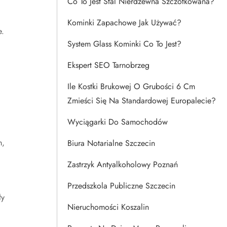
Co To Jest Stal Nierdzewna Szczotkowana?
Kominki Zapachowe Jak Używać?
e.
System Glass Kominki Co To Jest?
Ekspert SEO Tarnobrzeg
Ile Kostki Brukowej O Grubości 6 Cm
Zmieści Się Na Standardowej Europalecie?
Wyciągarki Do Samochodów
m,
Biura Notarialne Szczecin
Zastrzyk Antyalkoholowy Poznań
Przedszkola Publiczne Szczecin
ły
Nieruchomości Koszalin