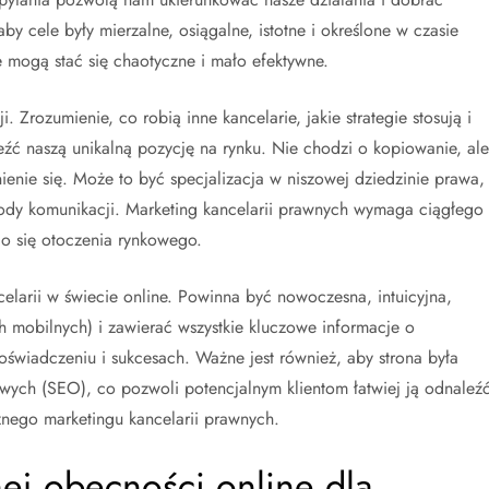
y cele były mierzalne, osiągalne, istotne i określone w czasie
 mogą stać się chaotyczne i mało efektywne.
. Zrozumienie, co robią inne kancelarie, jakie strategie stosują i
leźć naszą unikalną pozycję na rynku. Nie chodzi o kopiowanie, ale
enie się. Może to być specjalizacja w niszowej dziedzinie prawa,
tody komunikacji. Marketing kancelarii prawnych wymaga ciągłego
o się otoczenia rynkowego.
celarii w świecie online. Powinna być nowoczesna, intuicyjna,
h mobilnych) i zawierać wszystkie kluczowe informacje o
świadczeniu i sukcesach. Ważne jest również, aby strona była
ych (SEO), co pozwoli potencjalnym klientom łatwiej ją odnaleźć
nego marketingu kancelarii prawnych.
nej obecności online dla