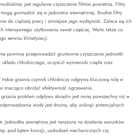
ielnie, jest regularne czyszczenie filtrów powietrza. Filtry
re mogą gromadzić się w jednostce wewnętrznej. Brudne filtry
ie do cięższej pracy i zmniejsza jego wydajność. Zaleca się ich
ch intensywnego użytkowania nawet częściej. Warto także co
go serwisu klimatyzacji.
irma powinna przeprowadzić gruntowne czyszczenie jednostki
ć układu chłodniczego, oczyścić wymienniki ciepła oraz
 trybie grzania czynnik chłodniczy odgrywa kluczową rolę w
że znacząco obniżyć efektywność ogrzewania.
e grzania problem odpływu skroplin jest mniej powszechny niż w
m odprowadzania wody jest drożny, aby uniknąć potencjalnych
h
: Jednostka zewnętrzna jest narażona na działanie warunków
, np. pod kątem korozji, uszkodzeń mechanicznych czy