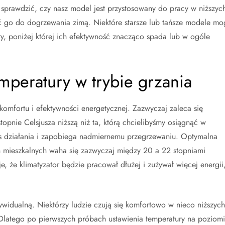
sprawdzić, czy nasz model jest przystosowany do pracy w niższyc
ć go do dogrzewania zimą. Niektóre starsze lub tańsze modele mo
y, poniżej której ich efektywność znacząco spada lub w ogóle
peratury w trybie grzania
komfortu i efektywności energetycznej. Zazwyczaj zaleca się
topnie Celsjusza niższą niż ta, którą chcielibyśmy osiągnąć w
s działania i zapobiega nadmiernemu przegrzewaniu. Optymalna
 mieszkalnych waha się zazwyczaj między 20 a 22 stopniami
, że klimatyzator będzie pracował dłużej i zużywał więcej energii
dywidualną. Niektórzy ludzie czują się komfortowo w nieco niższych
. Dlatego po pierwszych próbach ustawienia temperatury na poziom