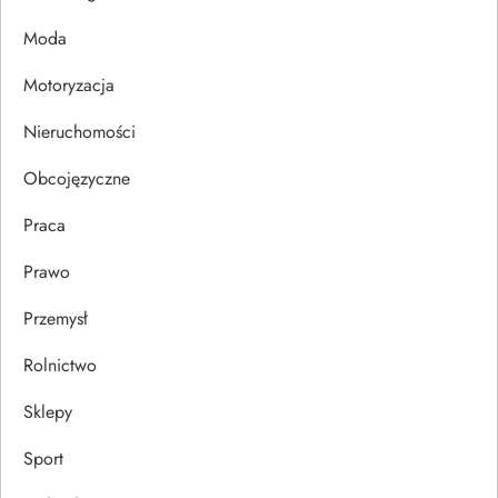
p
Moda
i
Motoryzacja
s
Nieruchomości
u
Obcojęzyczne
Praca
Prawo
Przemysł
Rolnictwo
Sklepy
Sport