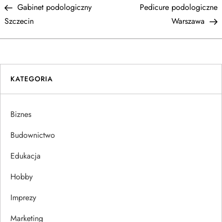
Post
P
Gabinet podologiczny
Pedicure podologiczne
a
Szczecin
Warszawa
w
i
KATEGORIA
g
a
Biznes
c
Budownictwo
j
Edukacja
Hobby
a
Imprezy
w
Marketing