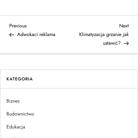
N
Previous
Next
Previous
Next
Post
Post
Adwokaci reklama
Klimatyzacja grzanie jak
a
ustawić?
w
i
KATEGORIA
g
a
Biznes
c
Budownictwo
j
Edukacja