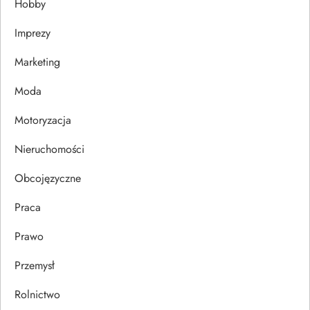
Hobby
a
Imprezy
w
Marketing
p
Moda
i
Motoryzacja
s
Nieruchomości
u
Obcojęzyczne
Praca
Prawo
Przemysł
Rolnictwo