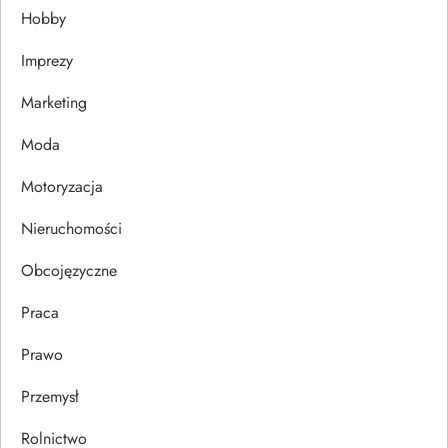
Hobby
a
Imprezy
w
Marketing
p
Moda
i
Motoryzacja
s
Nieruchomości
u
Obcojęzyczne
Praca
Prawo
Przemysł
Rolnictwo