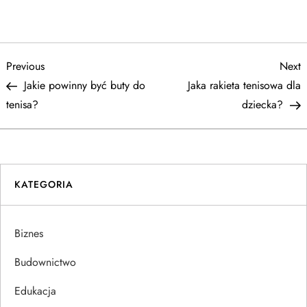
N
Previous
N
Previous
Next
Post
P
Jakie powinny być buty do
Jaka rakieta tenisowa dla
a
tenisa?
dziecka?
w
i
KATEGORIA
g
a
Biznes
c
Budownictwo
j
Edukacja