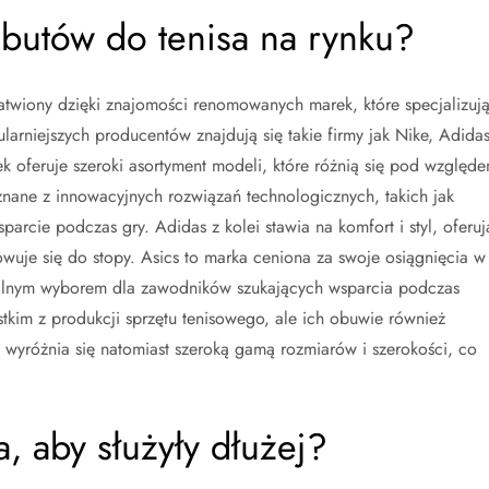
i butów do tenisa na rynku?
wiony dzięki znajomości renomowanych marek, które specjalizuj
rniejszych producentów znajdują się takie firmy jak Nike, Adidas
k oferuje szeroki asortyment modeli, które różnią się pod względ
 znane z innowacyjnych rozwiązań technologicznych, takich jak
parcie podczas gry. Adidas z kolei stawia na komfort i styl, oferuj
wuje się do stopy. Asics to marka ceniona za swoje osiągnięcia w
 idealnym wyborem dla zawodników szukających wsparcia podczas
stkim z produkcji sprzętu tenisowego, ale ich obuwie również
wyróżnia się natomiast szeroką gamą rozmiarów i szerokości, co
a, aby służyły dłużej?