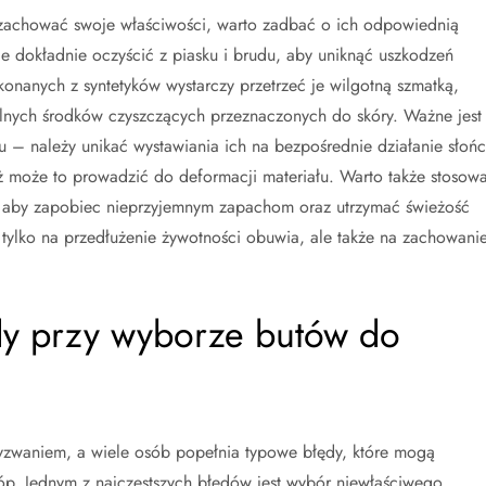
i zachować swoje właściwości, warto zadbać o ich odpowiednią
e dokładnie oczyścić z piasku i brudu, aby uniknąć uszkodzeń
nanych z syntetyków wystarczy przetrzeć je wilgotną szmatką,
lnych środków czyszczących przeznaczonych do skóry. Ważne jest
 – należy unikać wystawiania ich na bezpośrednie działanie słoń
ż może to prowadzić do deformacji materiału. Warto także stosow
, aby zapobiec nieprzyjemnym zapachom oraz utrzymać świeżość
tylko na przedłużenie żywotności obuwia, ale także na zachowani
ędy przy wyborze butów do
waniem, a wiele osób popełnia typowe błędy, które mogą
óp. Jednym z najczęstszych błędów jest wybór niewłaściwego