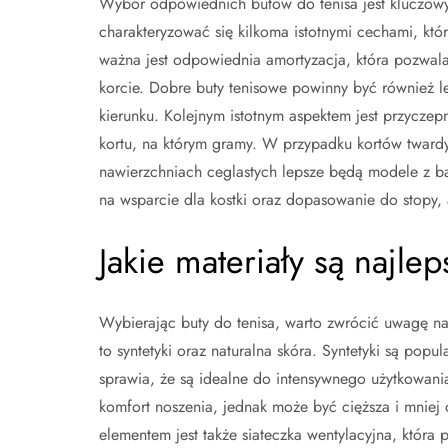
Wybór odpowiednich butów do tenisa jest kluczowy 
charakteryzować się kilkoma istotnymi cechami, któ
ważna jest odpowiednia amortyzacja, która pozwal
korcie. Dobre buty tenisowe powinny być również l
kierunku. Kolejnym istotnym aspektem jest przycz
kortu, na którym gramy. W przypadku kortów tward
nawierzchniach ceglastych lepsze będą modele z b
na wsparcie dla kostki oraz dopasowanie do stopy, 
Jakie materiały są najle
Wybierając buty do tenisa, warto zwrócić uwagę na 
to syntetyki oraz naturalna skóra. Syntetyki są pop
sprawia, że są idealne do intensywnego użytkowania
komfort noszenia, jednak może być cięższa i mnie
elementem jest także siateczka wentylacyjna, która