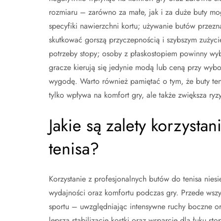
rozmiaru – zarówno za małe, jak i za duże buty mo
specyfiki nawierzchni kortu; używanie butów prze
skutkować gorszą przyczepnością i szybszym zużyc
potrzeby stopy; osoby z płaskostopiem powinny wy
gracze kierują się jedynie modą lub ceną przy wyb
wygodę. Warto również pamiętać o tym, że buty te
tylko wpływa na komfort gry, ale także zwiększa ryzy
Jakie są zalety korzysta
tenisa?
Korzystanie z profesjonalnych butów do tenisa niesi
wydajności oraz komfortu podczas gry. Przede wszy
sportu – uwzględniając intensywne ruchy boczne ora
lepszą stabilizację kostki oraz wsparcie dla łuku s