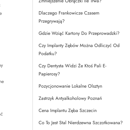
Zmniejszenie Obrączki Ile Trwa?
ć
Dlaczego Frankowicze Czasem
e
Przegrywają?
Gdzie Wziąć Kartony Do Przeprowadzki?
Czy Implanty Zębów Można Odliczyć Od
Podatku?
ny
Czy Dentysta Widzi Że Ktoś Pali E-
Papierosy?
ne
Pozycjonowanie Lokalne Olsztyn
Zastrzyk Antyalkoholowy Poznań
Cena Implantu Zęba Szczecin
ać
Co To Jest Stal Nierdzewna Szczotkowana?