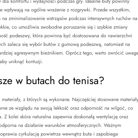
dla komfortu i wydajności podczas gry. Idealne buty powinny
re wpływają na ogólne wrażenie z rozgrywki. Przede wszystkim,
a na zminimalizowanie wstrząsów podczas intensywnych ruchów na
ekkie, co umożliwia swobodne poruszanie się i szybkie zmiany
epność podeszwy, która powinna być dostosowana do nawierzchni
ych zaleca się wybór butów z gumową podeszwą, natomiast na
ardziej agresywnym bieżnikiem. Oprócz tego, warto zwrócić uwag
aby uniknąć kontuzji.
psze w butach do tenisa?
materiały, z których są wykonane. Najczęściej stosowane materiał
ularne ze względu na swoją lekkość oraz odporność na wilgoć, co
. Z kolei skóra naturalna zapewnia doskonałą wentylację oraz
j odporna na działanie warunków atmosferycznych. Ważnym
 poprawia cyrkulację powietrza wewnątrz buta i zapobiega