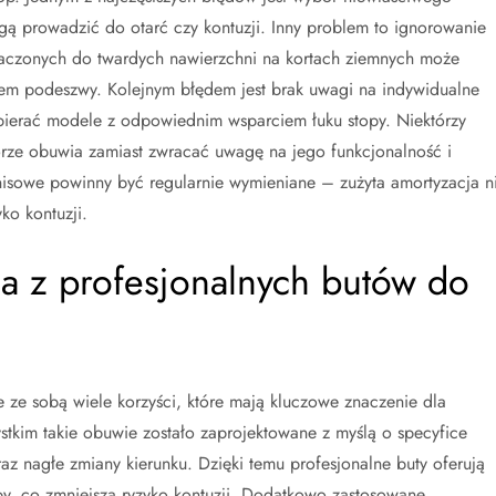
gą prowadzić do otarć czy kontuzji. Inny problem to ignorowanie
znaczonych do twardych nawierzchni na kortach ziemnych może
iem podeszwy. Kolejnym błędem jest brak uwagi na indywidualne
bierać modele z odpowiednim wsparciem łuku stopy. Niektórzy
orze obuwia zamiast zwracać uwagę na jego funkcjonalność i
nisowe powinny być regularnie wymieniane – zużyta amortyzacja n
ko kontuzji.
nia z profesjonalnych butów do
e ze sobą wiele korzyści, które mają kluczowe znaczenie dla
stkim takie obuwie zostało zaprojektowane z myślą o specyfice
z nagłe zmiany kierunku. Dzięki temu profesjonalne buty oferują
topy, co zmniejsza ryzyko kontuzji. Dodatkowo zastosowane