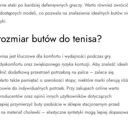
ywne ataki po bardziej defensywnych graczy. Warto również zwróci
 dostępnych modeli, co pozwala na znalezienie idealnych butów ni
yki.
rozmiar butów do tenisa?
sa jest kluczowe dla komfortu i wydajności podczas gry.
yskomfortu oraz zwiększonego ryzyka kontuzji. Aby znaleźć ideal
dnić dodatkową przestrzeń potrzebną na palce – zaleca się
arto także pamiętać o szerokości stopy; niektóre marki oferują róż
buwie do indywidualnych potrzeb. Przy zakupach online warto
producentów oraz opinii innych użytkowników dotyczących
piej przymierzyć buty osobiście w sklepie stacjonarnym przed
a materiał cholewki – elastyczne syntetyki mogą lepiej dopasow