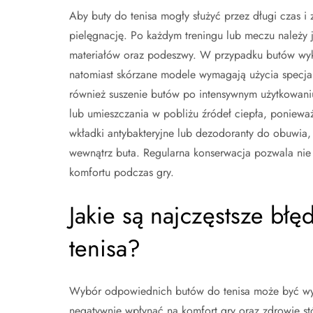
Aby buty do tenisa mogły służyć przez długi czas 
pielęgnację. Po każdym treningu lub meczu należy j
materiałów oraz podeszwy. W przypadku butów wyko
natomiast skórzane modele wymagają użycia specja
również suszenie butów po intensywnym użytkowaniu
lub umieszczania w pobliżu źródeł ciepła, poniewa
wkładki antybakteryjne lub dezodoranty do obuwia
wewnątrz buta. Regularna konserwacja pozwala nie 
komfortu podczas gry.
Jakie są najczęstsze bł
tenisa?
Wybór odpowiednich butów do tenisa może być wyz
negatywnie wpłynąć na komfort gry oraz zdrowie st