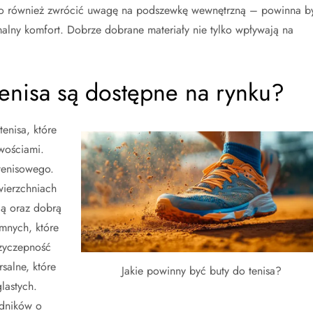
to również zwrócić uwagę na podszewkę wewnętrzną – powinna b
lny komfort. Dobrze dobrane materiały nie tylko wpływają na
tenisa są dostępne na rynku?
enisa, które
wościami.
tenisowego.
wierzchniach
cją oraz dobrą
mnych, które
rzyczepność
salne, które
Jakie powinny być buty do tenisa?
lastych.
odników o