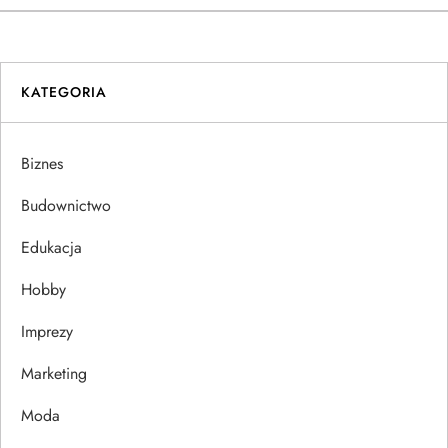
w
i
KATEGORIA
g
a
Biznes
c
Budownictwo
j
Edukacja
Hobby
a
Imprezy
w
Marketing
p
Moda
i