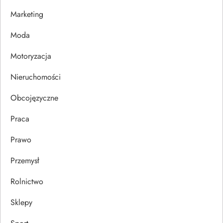
w
Marketing
p
Moda
i
Motoryzacja
s
Nieruchomości
u
Obcojęzyczne
Praca
Prawo
Przemysł
Rolnictwo
Sklepy