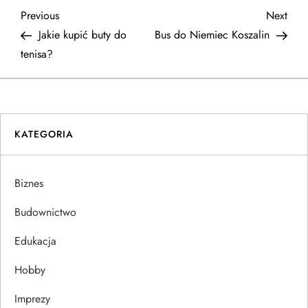
N
Previous
Next
Previous
Next
Post
Post
Jakie kupić buty do
Bus do Niemiec Koszalin
a
tenisa?
w
i
KATEGORIA
g
a
Biznes
c
Budownictwo
j
Edukacja
Hobby
a
Imprezy