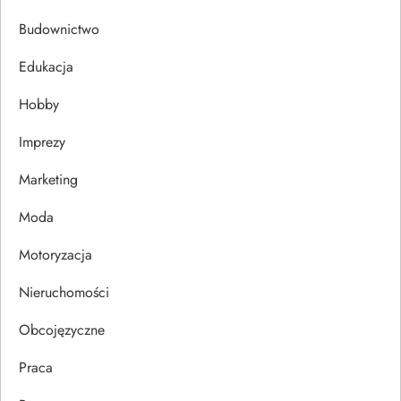
c
Budownictwo
j
Edukacja
Hobby
a
Imprezy
w
Marketing
p
Moda
i
Motoryzacja
s
Nieruchomości
u
Obcojęzyczne
Praca