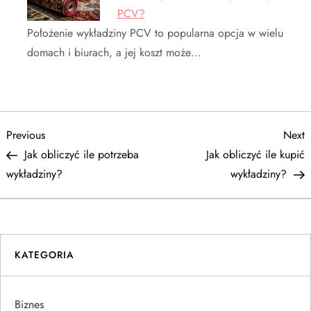
PCV?
Położenie wykładziny PCV to popularna opcja w wielu
domach i biurach, a jej koszt może…
N
Previous
N
Previous
Next
Post
P
Jak obliczyć ile potrzeba
Jak obliczyć ile kupić
a
wykładziny?
wykładziny?
w
i
KATEGORIA
g
a
Biznes