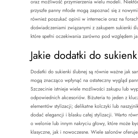
oraz możliwość przymierzenia wielu modeli. Niektór
przyszłe panny młode mogą zapoznać się z nowymi k
również poszukać opinii w internecie oraz na forach
doświadczeniami związanymi z zakupem sukienki śl
które spełni oczekiwania zarówno pod względem jakoś
Jakie dodatki do sukien
Dodatki do sukienki ślubnej są równie ważne jak sa
mogą znacząco wpłynąć na ostateczny wygląd pan
Szczecinie istnieje wiele możliwości zakupu lub wy
odpowiednich akcesoriów. Biżuteria to jeden z klu
elementów stylizacji; delikatne kolczyki lub naszyjn
dodać elegancji i blasku całej stylizacji. Warto ró
o welonie lub innym nakryciu głowy, które może b
klasyczne, jak i nowoczesne. Wiele salonów oferuje