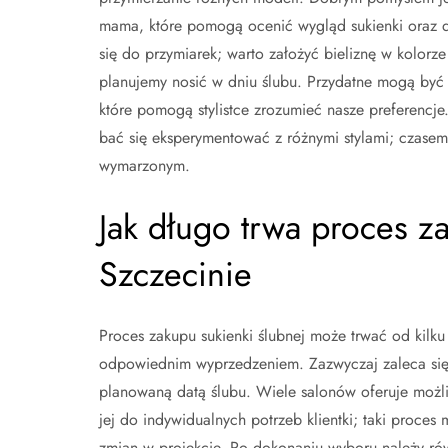
mama, które pomogą ocenić wygląd sukienki oraz 
się do przymiarek; warto założyć bieliznę w kolorz
planujemy nosić w dniu ślubu. Przydatne mogą być 
które pomogą stylistce zrozumieć nasze preferencje
bać się eksperymentować z różnymi stylami; czase
wymarzonym.
Jak długo trwa proces z
Szczecinie
Proces zakupu sukienki ślubnej może trwać od kilku
odpowiednim wyprzedzeniem. Zazwyczaj zaleca się 
planowaną datą ślubu. Wiele salonów oferuje możli
jej do indywidualnych potrzeb klientki; taki pro
zmian w projekcie. Po dokonaniu wyboru należy ró