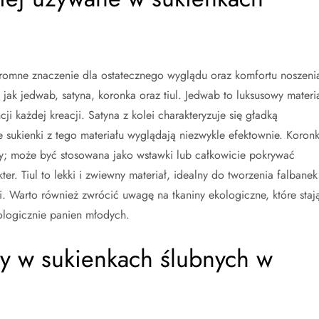
 ogromne znaczenie dla ostatecznego wyglądu oraz komfortu noszeni
 jak jedwab, satyna, koronka oraz tiul. Jedwab to luksusowy materia
cji każdej kreacji. Satyna z kolei charakteryzuje się gładką
e sukienki z tego materiału wyglądają niezwykle efektownie. Koron
ny; może być stosowana jako wstawki lub całkowicie pokrywać
ter. Tiul to lekki i zwiewny materiał, idealny do tworzenia falbanek
i. Warto również zwrócić uwagę na tkaniny ekologiczne, które staj
ologicznie panien młodych.
dy w sukienkach ślubnych w