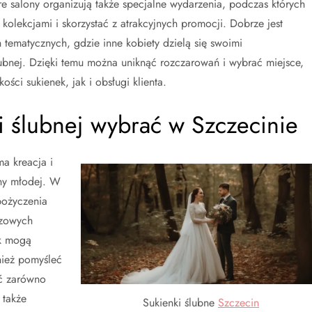
e salony organizują także specjalne wydarzenia, podczas których
olekcjami i skorzystać z atrakcyjnych promocji. Dobrze jest
 tematycznych, gdzie inne kobiety dzielą się swoimi
ubnej. Dzięki temu można uniknąć rozczarowań i wybrać miejsce,
ci sukienek, jak i obsługi klienta.
ki ślubnej wybrać w Szczecinie
ma kreacja i
ny młodej. W
pożyczenia
czowych
ik mogą
wnież pomyśleć
yć zarówno
 także
Sukienki ślubne
Szczecin