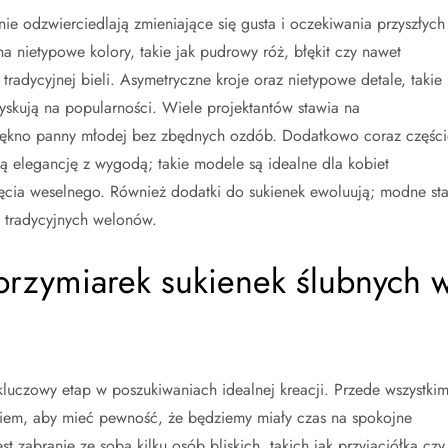
e odzwierciedlają zmieniające się gusta i oczekiwania przyszłych
a nietypowe kolory, takie jak pudrowy róż, błękit czy nawet
tradycyjnej bieli. Asymetryczne kroje oraz nietypowe detale, takie
zyskują na popularności. Wiele projektantów stawia na
 piękno panny młodej bez zbędnych ozdób. Dodatkowo coraz części
zą elegancję z wygodą; takie modele są idealne dla kobiet
cia weselnego. Również dodatki do sukienek ewoluują; modne sta
t tradycyjnych welonów.
przymiarek sukienek ślubnych 
kluczowy etap w poszukiwaniach idealnej kreacji. Przede wszystki
niem, aby mieć pewność, że będziemy miały czas na spokojne
zabranie ze sobą kilku osób bliskich, takich jak przyjaciółka czy