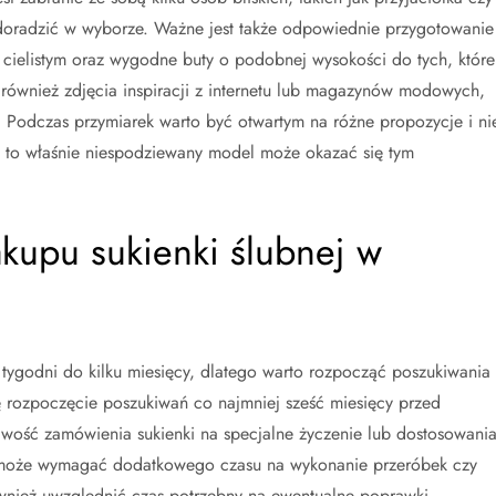
doradzić w wyborze. Ważne jest także odpowiednie przygotowanie
e cielistym oraz wygodne buty o podobnej wysokości do tych, które
również zdjęcia inspiracji z internetu lub magazynów modowych,
. Podczas przymiarek warto być otwartym na różne propozycje i ni
m to właśnie niespodziewany model może okazać się tym
akupu sukienki ślubnej w
 tygodni do kilku miesięcy, dlatego warto rozpocząć poszukiwania 
rozpoczęcie poszukiwań co najmniej sześć miesięcy przed
wość zamówienia sukienki na specjalne życzenie lub dostosowani
ces może wymagać dodatkowego czasu na wykonanie przeróbek czy
wnież uwzględnić czas potrzebny na ewentualne poprawki