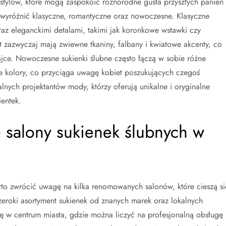
 stylów, które mogą zaspokoić różnorodne gusta przyszłych panien
wyróżnić klasyczne, romantyczne oraz nowoczesne. Klasyczne
 oraz eleganckimi detalami, takimi jak koronkowe wstawki czy
 zazwyczaj mają zwiewne tkaniny, falbany i kwiatowe akcenty, co
ajce. Nowoczesne sukienki ślubne często łączą w sobie różne
we kolory, co przyciąga uwagę kobiet poszukujących czegoś
nych projektantów mody, którzy oferują unikalne i oryginalne
entek.
 salony sukienek ślubnych w
arto zwrócić uwagę na kilka renomowanych salonów, które cieszą si
szeroki asortyment sukienek od znanych marek oraz lokalnych
ię w centrum miasta, gdzie można liczyć na profesjonalną obsługę