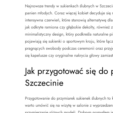
Najnowsze trendy w sukienkach ślubnych w Szczecini
panien młodych. Coraz więcej kobiet decyduje się n
intensywna czerwień, które stanowią alternatywę dla 
jak odkryte ramiona czy głębokie dekolty, również 
minimalistyczny design, który podkreśla naturalne
pojawiają się sukienki o sportowym kroju, które łąc
pragnących swobody podczas ceremonii oraz przyję
się kapelusze czy oryginalne nakrycia głowy zamias
Jak przygotować się do 
Szczecinie
Przygotowanie do przymiarek sukienek ślubnych to 
warto umówić się na wizytę w salonie z wyprzedze
przymierzanie różnych modeli. Dobrym pomysłem jest 