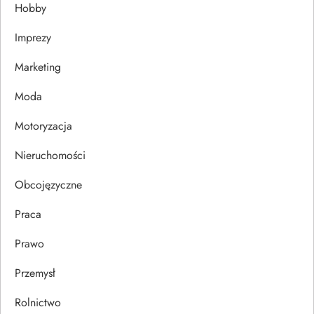
Hobby
a
Imprezy
w
Marketing
p
Moda
i
Motoryzacja
s
Nieruchomości
u
Obcojęzyczne
Praca
Prawo
Przemysł
Rolnictwo