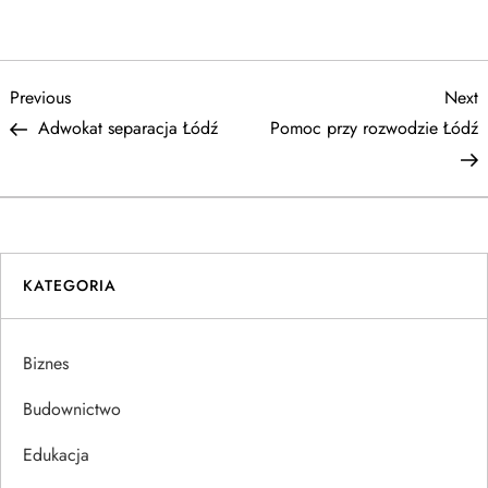
N
Previous
N
Previous
Next
Post
P
Adwokat separacja Łódź
Pomoc przy rozwodzie Łódź
a
w
i
KATEGORIA
g
a
Biznes
c
Budownictwo
j
Edukacja