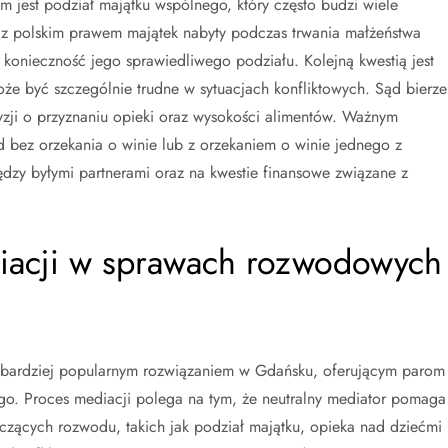
jest podział majątku wspólnego, który często budzi wiele
 z polskim prawem majątek nabyty podczas trwania małżeństwa
 konieczność jego sprawiedliwego podziału. Kolejną kwestią jest
że być szczególnie trudne w sytuacjach konfliktowych. Sąd bierze
ji o przyznaniu opieki oraz wysokości alimentów. Ważnym
d bez orzekania o winie lub z orzekaniem o winie jednego z
dzy byłymi partnerami oraz na kwestie finansowe związane z
diacji w sprawach rozwodowych
 bardziej popularnym rozwiązaniem w Gdańsku, oferującym parom
go. Proces mediacji polega na tym, że neutralny mediator pomaga
zących rozwodu, takich jak podział majątku, opieka nad dziećmi