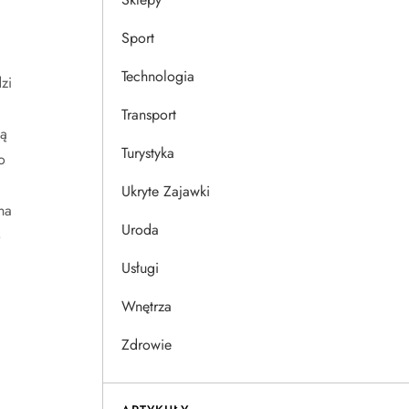
Sport
Technologia
zi
Transport
gą
Turystyka
o
Ukryte Zajawki
na
Uroda
o
Usługi
Wnętrza
Zdrowie