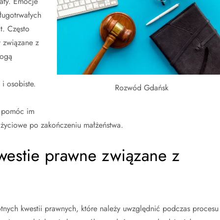
raty. Emocje
ługotrwałych
t. Często
y związane z
mogą
i osobiste.
Rozwód Gdańsk
e pomóc im
 życiowe po zakończeniu małżeństwa.
kwestie prawne związane z
otnych kwestii prawnych, które należy uwzględnić podczas procesu