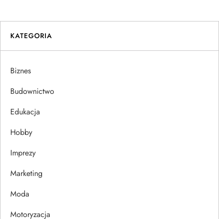
w
i
KATEGORIA
g
a
Biznes
c
Budownictwo
j
Edukacja
Hobby
a
Imprezy
w
Marketing
p
Moda
i
Motoryzacja