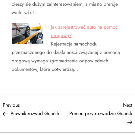
cieszy się dużym zainteresowaniem, a miasto oferuje
wiele szkół…
Jak zarejestrować auto na pomoc
drogową?
Rejestracja samochodu
przeznaczonego do działalności związanej z pomocą
drogową wymaga zgromadzenia odpowiednich
dokumentów, które potwierdzą…
N
Previous
N
Previous
Next
Post
P
Prawnik rozwód Gdańsk
Pomoc przy rozwodzie Gdańsk
a