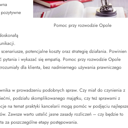
awna
a pozytywne
Pomoc przy rozwodzie Opole
doskonałą
nikacji.
cenariusze, potencjalne koszty oraz strategię działania. Powinien
ać pytania i wykazać się empatią. Pomoc przy rozwodzie Opole
zrozumiały dla klienta, bez nadmiernego używania prawniczego
wnika w prowadzeniu podobnych spraw. Czy miał do czynienia z
iećmi, podziału skomplikowanego majątku, czy też sprawami z
je na temat praktyki kancelarii mogą pomóc w podjęciu najlepsze
ów. Zawsze warto ustalić jasne zasady rozliczeń – czy będzie to
ata za poszczególne etapy postępowania.