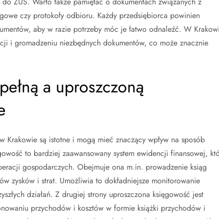
ia do ZUS. Warto także pamiętać o dokumentach związanych z
ngowe czy protokoły odbioru. Każdy przedsiębiorca powinien
umentów, aby w razie potrzeby móc je łatwo odnaleźć. W Krakow
acji i gromadzeniu niezbędnych dokumentów, co może znacznie
 pełną a uproszczoną
e
w Krakowie są istotne i mogą mieć znaczący wpływ na sposób
gowość to bardziej zaawansowany system ewidencji finansowej, któ
peracji gospodarczych. Obejmuje ona m.in. prowadzenie ksiąg
w zysków i strat. Umożliwia to dokładniejsze monitorowanie
zyszłych działań. Z drugiej strony uproszczona księgowość jest
onowaniu przychodów i kosztów w formie książki przychodów i