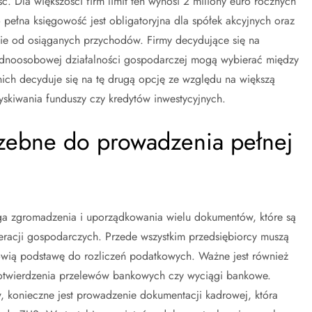
 Dla większości firm limit ten wynosi 2 miliony euro rocznych
pełna księgowość jest obligatoryjna dla spółek akcyjnych oraz
nie od osiąganych przychodów. Firmy decydujące się na
ednoosobowej działalności gospodarczej mogą wybierać między
nich decyduje się na tę drugą opcję ze względu na większą
yskiwania funduszy czy kredytów inwestycyjnych.
rzebne do prowadzenia pełnej
a zgromadzenia i uporządkowania wielu dokumentów, które są
acji gospodarczych. Przede wszystkim przedsiębiorcy muszą
nowią podstawę do rozliczeń podatkowych. Ważne jest również
potwierdzenia przelewów bankowych czy wyciągi bankowe.
 konieczne jest prowadzenie dokumentacji kadrowej, która