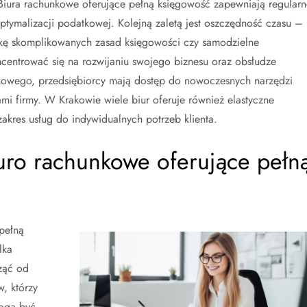
iura rachunkowe oferujące pełną księgowość zapewniają regularn
ptymalizacji podatkowej. Kolejną zaletą jest oszczędność czasu –
kę skomplikowanych zasad księgowości czy samodzielne
entrować się na rozwijaniu swojego biznesu oraz obsłudze
unkowego, przedsiębiorcy mają dostęp do nowoczesnych narzędzi
ami firmy. W Krakowie wiele biur oferuje również elastyczne
kres usług do indywidualnych potrzeb klienta.
iuro rachunkowe oferujące pełn
pełną
lka
ząć od
, którzy
mogą być