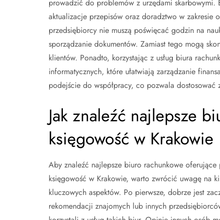
prowadzić do problemów z urzędami skarbowymi. B
aktualizacje przepisów oraz doradztwo w zakresie o
przedsiębiorcy nie muszą poświęcać godzin na nau
sporządzanie dokumentów. Zamiast tego mogą skonc
klientów. Ponadto, korzystając z usług biura rach
informatycznych, które ułatwiają zarządzanie finans
podejście do współpracy, co pozwala dostosować za
Jak znaleźć najlepsze b
księgowość w Krakowie
Aby znaleźć najlepsze biuro rachunkowe oferujące 
księgowość w Krakowie, warto zwrócić uwagę na ki
kluczowych aspektów. Po pierwsze, dobrze jest zac
rekomendacji znajomych lub innych przedsiębiorców
korzystali z usług takich biur. Opinie innych osób 