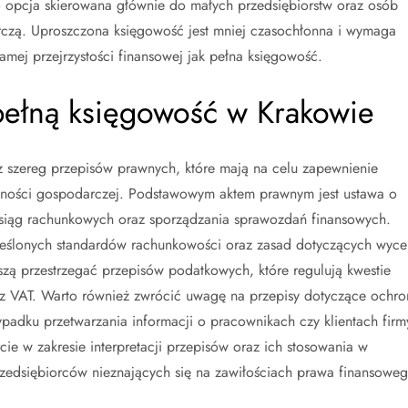
o opcja skierowana głównie do małych przedsiębiorstw oraz osób
zą. Uproszczona księgowość jest mniej czasochłonna i wymaga
 samej przejrzystości finansowej jak pełna księgowość.
 pełną księgowość w Krakowie
z szereg przepisów prawnych, które mają na celu zapewnienie
łalności gospodarczej. Podstawowym aktem prawnym jest ustawa o
ksiąg rachunkowych oraz sporządzania sprawozdań finansowych.
reślonych standardów rachunkowości oraz zasad dotyczących wyce
ą przestrzegać przepisów podatkowych, które regulują kwestie
 VAT. Warto również zwrócić uwagę na przepisy dotyczące ochro
adku przetwarzania informacji o pracownikach czy klientach firm
e w zakresie interpretacji przepisów oraz ich stosowania w
zedsiębiorców nieznających się na zawiłościach prawa finansoweg