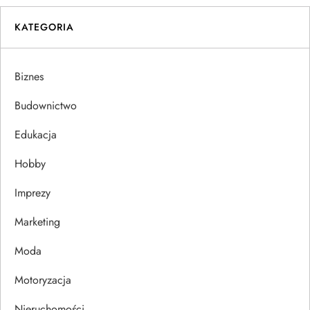
g
KATEGORIA
a
Biznes
c
Budownictwo
j
Edukacja
a
Hobby
w
Imprezy
p
Marketing
i
Moda
s
Motoryzacja
Nieruchomości