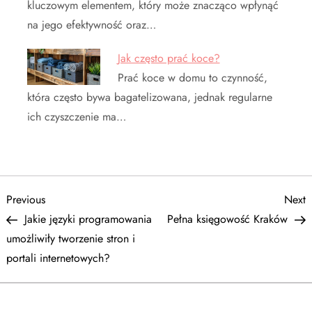
kluczowym elementem, który może znacząco wpłynąć
na jego efektywność oraz…
Jak często prać koce?
Prać koce w domu to czynność,
która często bywa bagatelizowana, jednak regularne
ich czyszczenie ma…
N
Previous
N
Previous
Next
Post
P
Jakie języki programowania
Pełna księgowość Kraków
a
umożliwiły tworzenie stron i
portali internetowych?
w
i