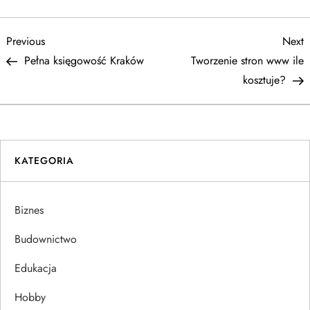
N
Previous
N
Previous
Next
Post
P
Pełna księgowość Kraków
Tworzenie stron www ile
a
kosztuje?
w
i
KATEGORIA
g
a
Biznes
c
Budownictwo
j
Edukacja
Hobby
a