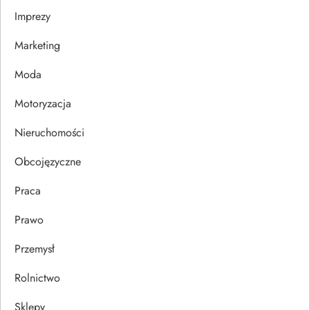
Imprezy
w
Marketing
p
Moda
i
Motoryzacja
s
Nieruchomości
u
Obcojęzyczne
Praca
Prawo
Przemysł
Rolnictwo
Sklepy