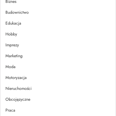
a
Biznes
c
Budownictwo
j
Edukacja
Hobby
a
Imprezy
w
Marketing
p
Moda
i
Motoryzacja
s
Nieruchomości
u
Obcojęzyczne
Praca