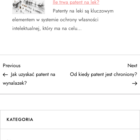
Ile trwa patent na lek?
Patenty na leki są kluczowym
elementem w systemie ochrony własności
intelektualnej, który ma na celu…
N
Previous
N
Previous
Next
Post
P
Jak uzyskać patent na
Od kiedy patent jest chroniony?
a
wynalazek?
w
i
KATEGORIA
g