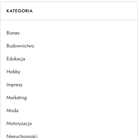
g
KATEGORIA
a
Biznes
c
Budownictwo
j
Edukacja
a
Hobby
w
Imprezy
p
Marketing
i
Moda
s
Motoryzacja
Nieruchomości