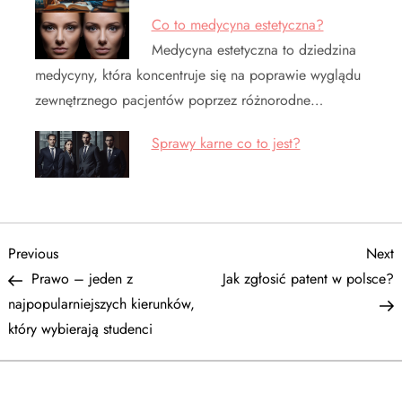
Co to medycyna estetyczna?
Medycyna estetyczna to dziedzina
medycyny, która koncentruje się na poprawie wyglądu
zewnętrznego pacjentów poprzez różnorodne…
Sprawy karne co to jest?
N
Previous
N
Previous
Next
Post
P
Prawo – jeden z
Jak zgłosić patent w polsce?
a
najpopularniejszych kierunków,
który wybierają studenci
w
i