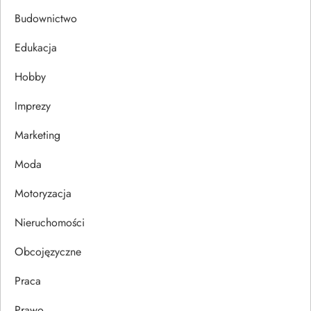
a
Budownictwo
c
Edukacja
j
Hobby
a
Imprezy
w
Marketing
p
Moda
Motoryzacja
i
Nieruchomości
s
Obcojęzyczne
u
Praca
Prawo