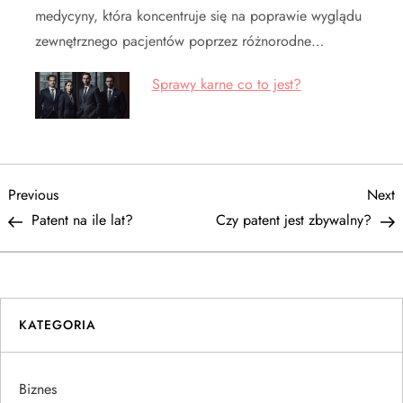
medycyny, która koncentruje się na poprawie wyglądu
zewnętrznego pacjentów poprzez różnorodne…
Sprawy karne co to jest?
N
Previous
N
Previous
Next
Post
P
Patent na ile lat?
Czy patent jest zbywalny?
a
w
i
KATEGORIA
g
Biznes