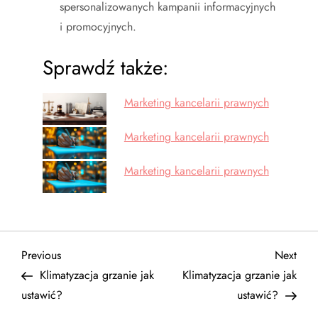
spersonalizowanych kampanii informacyjnych
i promocyjnych.
Sprawdź także:
Marketing kancelarii prawnych
Marketing kancelarii prawnych
Marketing kancelarii prawnych
N
Previous
Next
Previous
Next
Post
Post
Klimatyzacja grzanie jak
Klimatyzacja grzanie jak
a
ustawić?
ustawić?