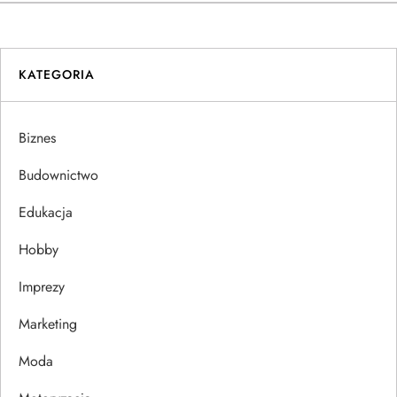
w
i
KATEGORIA
g
a
Biznes
c
Budownictwo
j
Edukacja
Hobby
a
Imprezy
w
Marketing
p
Moda
i