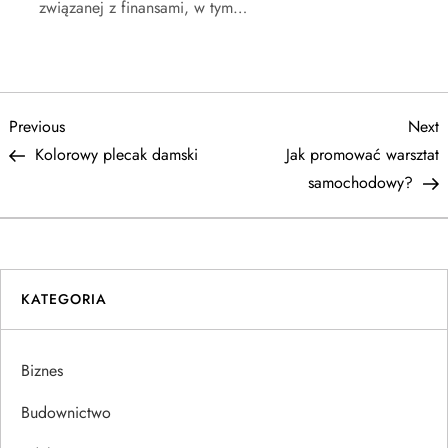
związanej z finansami, w tym…
N
Previous
N
Previous
Next
Post
P
Kolorowy plecak damski
Jak promować warsztat
a
samochodowy?
w
i
KATEGORIA
g
a
Biznes
c
Budownictwo