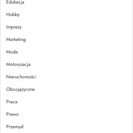
j
Edukacja
Hobby
a
Imprezy
w
Marketing
p
Moda
i
Motoryzacja
s
Nieruchomości
u
Obcojęzyczne
Praca
Prawo
Przemysł