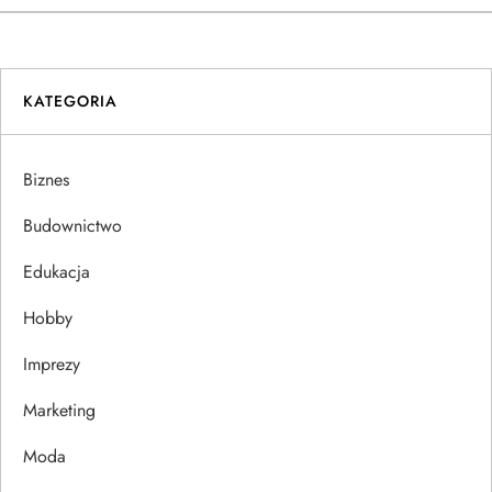
w
i
KATEGORIA
g
a
Biznes
c
Budownictwo
j
Edukacja
Hobby
a
Imprezy
w
Marketing
p
Moda
i