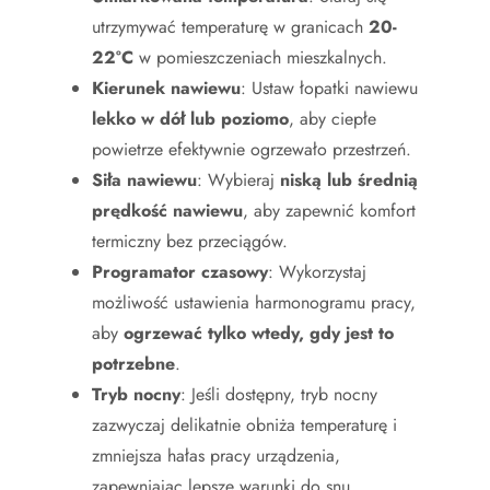
utrzymywać temperaturę w granicach
20-
22°C
w pomieszczeniach mieszkalnych.
Kierunek nawiewu
: Ustaw łopatki nawiewu
lekko w dół lub poziomo
, aby ciepłe
powietrze efektywnie ogrzewało przestrzeń.
Siła nawiewu
: Wybieraj
niską lub średnią
prędkość nawiewu
, aby zapewnić komfort
termiczny bez przeciągów.
Programator czasowy
: Wykorzystaj
możliwość ustawienia harmonogramu pracy,
aby
ogrzewać tylko wtedy, gdy jest to
potrzebne
.
Tryb nocny
: Jeśli dostępny, tryb nocny
zazwyczaj delikatnie obniża temperaturę i
zmniejsza hałas pracy urządzenia,
zapewniając lepsze warunki do snu.