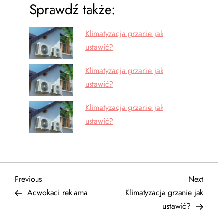
Sprawdź także:
Klimatyzacja grzanie jak
ustawić?
Klimatyzacja grzanie jak
ustawić?
Klimatyzacja grzanie jak
ustawić?
N
Previous
Next
Previous
Next
Post
Post
Adwokaci reklama
Klimatyzacja grzanie jak
a
ustawić?