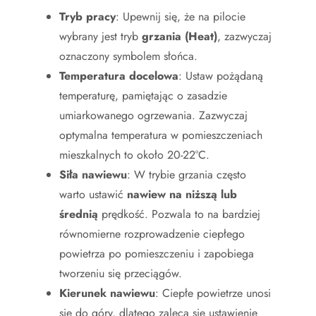
Tryb pracy
: Upewnij się, że na pilocie
wybrany jest tryb
grzania (Heat)
, zazwyczaj
oznaczony symbolem słońca.
Temperatura docelowa
: Ustaw pożądaną
temperaturę, pamiętając o zasadzie
umiarkowanego ogrzewania. Zazwyczaj
optymalna temperatura w pomieszczeniach
mieszkalnych to około 20-22°C.
Siła nawiewu
: W trybie grzania często
warto ustawić
nawiew na niższą lub
średnią
prędkość. Pozwala to na bardziej
równomierne rozprowadzenie ciepłego
powietrza po pomieszczeniu i zapobiega
tworzeniu się przeciągów.
Kierunek nawiewu
: Ciepłe powietrze unosi
się do góry, dlatego zaleca się ustawienie