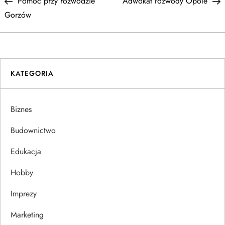
Post
P
Pomoc przy rozwodzie
Adwokat rozwody Opole
a
Gorzów
w
i
KATEGORIA
g
a
Biznes
c
Budownictwo
j
Edukacja
Hobby
a
Imprezy
w
Marketing