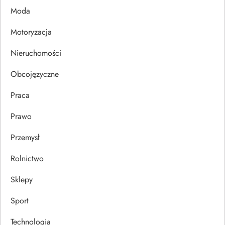
p
Moda
i
Motoryzacja
s
Nieruchomości
u
Obcojęzyczne
Praca
Prawo
Przemysł
Rolnictwo
Sklepy
Sport
Technologia