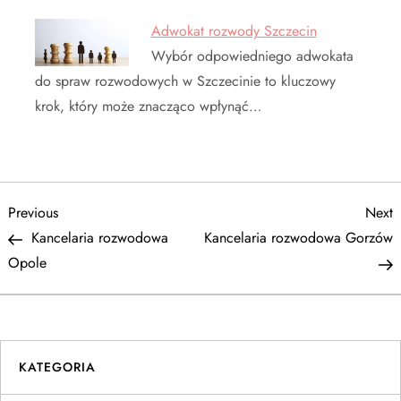
Adwokat rozwody Szczecin
Wybór odpowiedniego adwokata
do spraw rozwodowych w Szczecinie to kluczowy
krok, który może znacząco wpłynąć…
N
Previous
N
Previous
Next
Post
P
Kancelaria rozwodowa
Kancelaria rozwodowa Gorzów
a
Opole
w
i
KATEGORIA
g