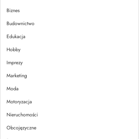
a
Biznes
c
Budownictwo
j
Edukacja
Hobby
a
Imprezy
w
Marketing
p
Moda
i
Motoryzacja
s
Nieruchomości
u
Obcojęzyczne