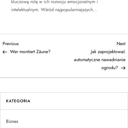
kluczową rolę w ich rozwoju emocjonalnym i
intelektualnym. Wśród najpopularniejszych…
N
Previous
N
Previous
Next
Post
P
Wer montiert Zäune?
Jak zaprojektować
a
automatyczne nawadnianie
ogrodu?
w
i
g
KATEGORIA
a
Biznes
c