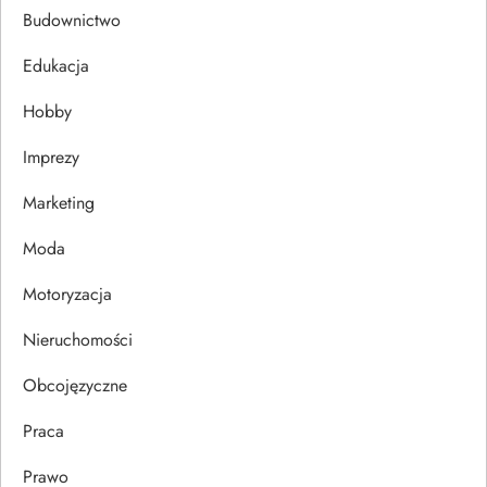
Budownictwo
j
Edukacja
a
Hobby
w
Imprezy
p
Marketing
i
Moda
s
Motoryzacja
u
Nieruchomości
Obcojęzyczne
Praca
Prawo