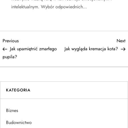
intelektualnym. Wybór odpowiednich…
N
Previous
N
Previous
Next
Post
P
Jak upamiętnić zmarłego
Jak wygląda kremacja kota?
a
pupila?
w
i
KATEGORIA
g
a
Biznes
c
Budownictwo