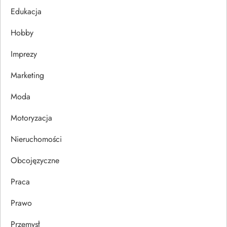
j
Edukacja
Hobby
a
Imprezy
w
Marketing
p
Moda
i
Motoryzacja
s
Nieruchomości
u
Obcojęzyczne
Praca
Prawo
Przemysł