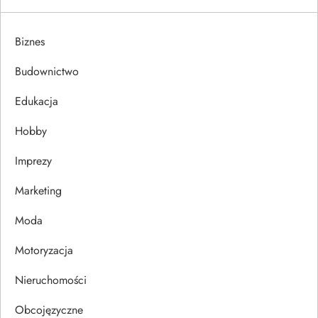
g
Biznes
a
Budownictwo
c
Edukacja
j
Hobby
a
Imprezy
w
Marketing
p
Moda
Motoryzacja
i
Nieruchomości
s
Obcojęzyczne