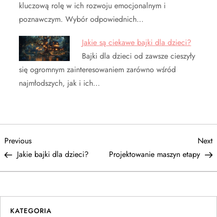
kluczową rolę w ich rozwoju emocjonalnym i
poznawczym. Wybór odpowiednich…
Jakie są ciekawe bajki dla dzieci?
Bajki dla dzieci od zawsze cieszyły
się ogromnym zainteresowaniem zarówno wśród
najmłodszych, jak i ich…
N
Previous
N
Previous
Next
Post
P
Jakie bajki dla dzieci?
Projektowanie maszyn etapy
a
w
i
KATEGORIA