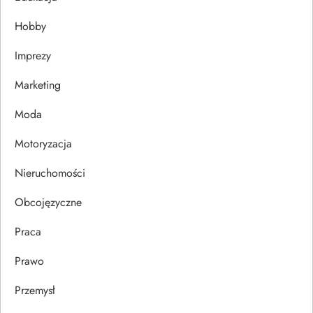
j
Hobby
a
Imprezy
w
Marketing
p
Moda
i
Motoryzacja
s
Nieruchomości
u
Obcojęzyczne
Praca
Prawo
Przemysł