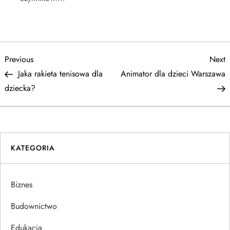
N
Previous
N
Previous
Next
Post
P
Jaka rakieta tenisowa dla
Animator dla dzieci Warszawa
a
dziecka?
w
i
KATEGORIA
g
a
Biznes
c
Budownictwo
Edukacja