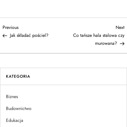
N
Previous
N
Previous
Next
Post
P
Jak składać pościel?
Co tańsze hala stalowa czy
a
murowana?
w
i
KATEGORIA
g
a
Biznes
c
Budownictwo
j
Edukacja