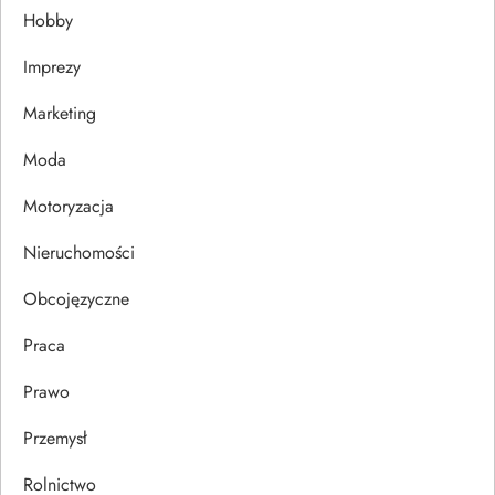
Hobby
a
Imprezy
w
Marketing
p
Moda
i
Motoryzacja
s
Nieruchomości
u
Obcojęzyczne
Praca
Prawo
Przemysł
Rolnictwo