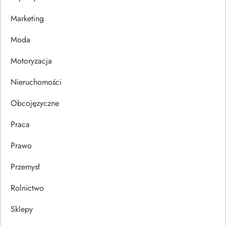
p
Marketing
i
Moda
s
Motoryzacja
u
Nieruchomości
Obcojęzyczne
Praca
Prawo
Przemysł
Rolnictwo
Sklepy