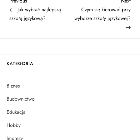
N
Previous
Next
Previous
Next
Post
Post
Jak wybrać najlepszą
Czym się kierować przy
a
szkołę językową?
wyborze szkoły językowej?
w
i
g
KATEGORIA
a
Biznes
c
Budownictwo
j
Edukacja
a
Hobby
w
Imprezy