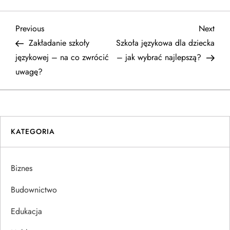
N
Previous
Next
Previous
Next
Post
Post
Zakładanie szkoły
Szkoła językowa dla dziecka
a
językowej – na co zwrócić
– jak wybrać najlepszą?
uwagę?
w
i
g
KATEGORIA
a
Biznes
c
Budownictwo
j
Edukacja
a