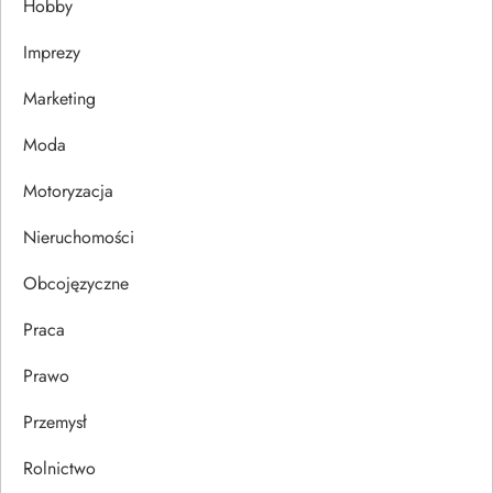
Hobby
w
Imprezy
p
Marketing
i
Moda
s
Motoryzacja
u
Nieruchomości
Obcojęzyczne
Praca
Prawo
Przemysł
Rolnictwo