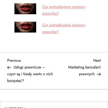
Czy potrzebujemy pomocy
prawnika?
Czy potrzebujemy pomocy
prawnika?
N
Previous
Next
Previous
Next
Post
Post
Usługi prawnicze –
Marketing kancelarii
a
czym są i kiedy warto z nich
prawnych
korzystać?
w
i
g