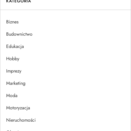
KATEGORIA
a
Biznes
c
Budownictwo
j
Edukacja
a
Hobby
w
Imprezy
p
Marketing
i
Moda
s
Motoryzacja
u
Nieruchomości