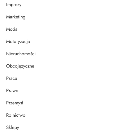
Imprezy
w
Marketing
p
Moda
i
Motoryzacja
s
Nieruchomości
u
Obcojęzyczne
Praca
Prawo
Przemysł
Rolnictwo
Sklepy