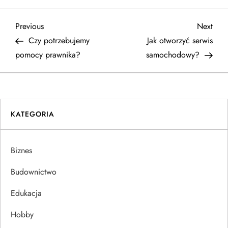
N
Previous
Next
Previous
Next
Post
Post
Czy potrzebujemy
Jak otworzyć serwis
a
pomocy prawnika?
samochodowy?
w
i
KATEGORIA
g
a
Biznes
c
Budownictwo
j
Edukacja
Hobby
a