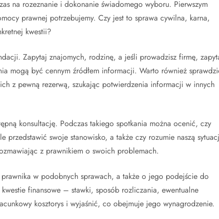
 czas na rozeznanie i dokonanie świadomego wyboru. Pierwszym
omocy prawnej potrzebujemy. Czy jest to sprawa cywilna, karna,
retnej kwestii?
dacji. Zapytaj znajomych, rodzinę, a jeśli prowadzisz firmę, zapyt
enia mogą być cennym źródłem informacji. Warto również sprawdzi
ich z pewną rezerwą, szukając potwierdzenia informacji w innych
ępną konsultację. Podczas takiego spotkania można ocenić, czy
ale przedstawić swoje stanowisko, a także czy rozumie naszą sytuacj
rozmawiając z prawnikiem o swoich problemach.
e prawnika w podobnych sprawach, a także o jego podejście do
westie finansowe – stawki, sposób rozliczania, ewentualne
acunkowy kosztorys i wyjaśnić, co obejmuje jego wynagrodzenie.