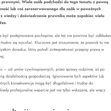
i prawnymi. Wiele osób podchodzi do tego tematu z pewną
czność lub coś zarezerwowanego dla osób w poważnych
z wiedzy i doświadczenia prawnika może zapobiec wielu
dze.
nna być podejmowana pochopnie, ale też nie powinna być odkłada
o trudno się wycofać. Kluczowe jest zrozumienie, że prawnik to nie
zystkim doradca, który potrafi zinterpretować przepisy prawa w
ej.
wo – od umów cywilnoprawnych, przez sprawy rodzinne, aż po
ną działalnością gospodarczą. Ignorowanie tych aspektów lub
których konsekwencje mogą być długofalowe i trudne do
kiedy profesjonalne wsparcie jest nie tylko wskazane, ale wręcz