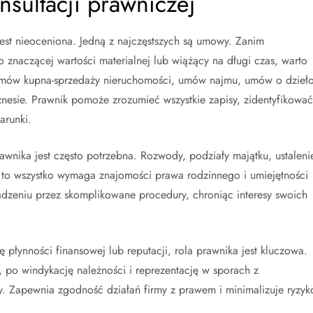
sultacji prawniczej
 jest nieoceniona. Jedną z najczęstszych są umowy. Zanim
 znaczącej wartości materialnej lub wiążący na długi czas, warto
 umów kupna-sprzedaży nieruchomości, umów najmu, umów o dzieło
esie. Prawnik pomoże zrozumieć wszystkie zapisy, zidentyfikować
arunki.
wnika jest często potrzebna. Rozwody, podziały majątku, ustaleni
 to wszystko wymaga znajomości prawa rodzinnego i umiejętności
zeniu przez skomplikowane procedury, chroniąc interesy swoich
 płynności finansowej lub reputacji, rola prawnika jest kluczowa.
 po windykację należności i reprezentację w sporach z
. Zapewnia zgodność działań firmy z prawem i minimalizuje ryzyk