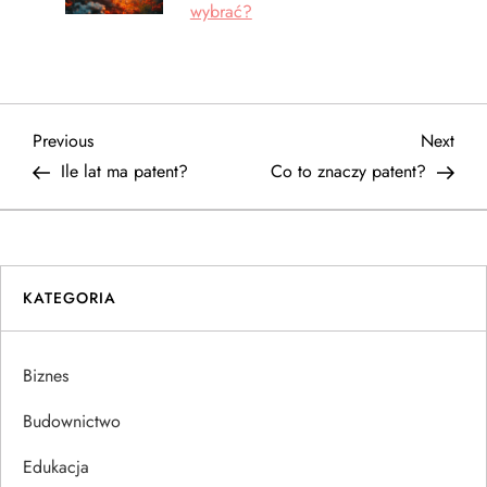
wybrać?
N
Previous
Next
Previous
Next
Post
Post
Ile lat ma patent?
Co to znaczy patent?
a
w
i
KATEGORIA
g
Biznes
a
Budownictwo
c
Edukacja