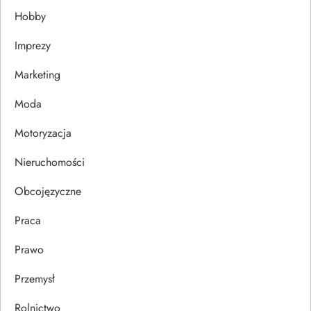
j
Hobby
a
Imprezy
w
Marketing
p
Moda
Motoryzacja
i
Nieruchomości
s
Obcojęzyczne
u
Praca
Prawo
Przemysł
Rolnictwo