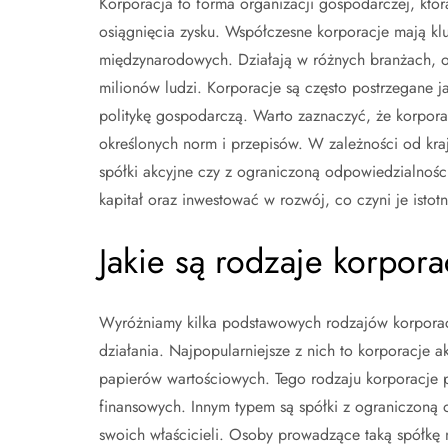
Korporacja to forma organizacji gospodarczej, któr
osiągnięcia zysku. Współczesne korporacje mają k
międzynarodowych. Działają w różnych branżach, od
milionów ludzi. Korporacje są często postrzegane j
politykę gospodarczą. Warto zaznaczyć, że korpora
określonych norm i przepisów. W zależności od kraj
spółki akcyjne czy z ograniczoną odpowiedzialności
kapitał oraz inwestować w rozwój, co czyni je isto
Jakie są rodzaje korporac
Wyróżniamy kilka podstawowych rodzajów korporacji
działania. Najpopularniejsze z nich to korporacje a
papierów wartościowych. Tego rodzaju korporacje p
finansowych. Innym typem są spółki z ograniczoną o
swoich właścicieli. Osoby prowadzące taką spółkę