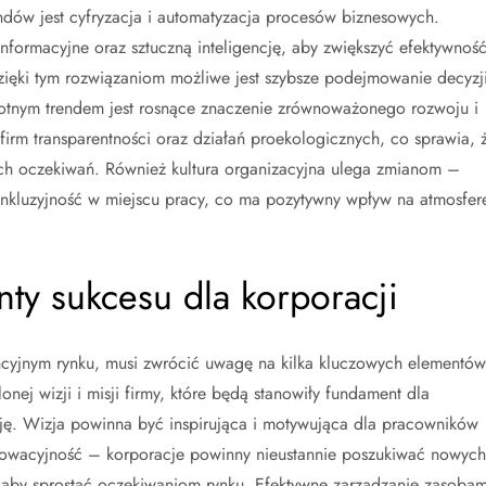
ndów jest cyfryzacja i automatyzacja procesów biznesowych.
informacyjne oraz sztuczną inteligencję, aby zwiększyć efektywnoś
Dzięki tym rozwiązaniom możliwe jest szybsze podejmowanie decyzj
totnym trendem jest rosnące znaczenie zrównoważonego rozwoju i
firm transparentności oraz działań proekologicznych, co sprawia, 
ych oczekiwań. Również kultura organizacyjna ulega zmianom –
 inkluzyjność w miejscu pracy, co ma pozytywny wpływ na atmosfer
nty sukcesu dla korporacji
cyjnym rynku, musi zwrócić uwagę na kilka kluczowych elementów
nej wizji i misji firmy, które będą stanowiły fundament dla
ję. Wizja powinna być inspirująca i motywująca dla pracowników
nnowacyjność – korporacje powinny nieustannie poszukiwać nowych
 aby sprostać oczekiwaniom rynku. Efektywne zarządzanie zasobam