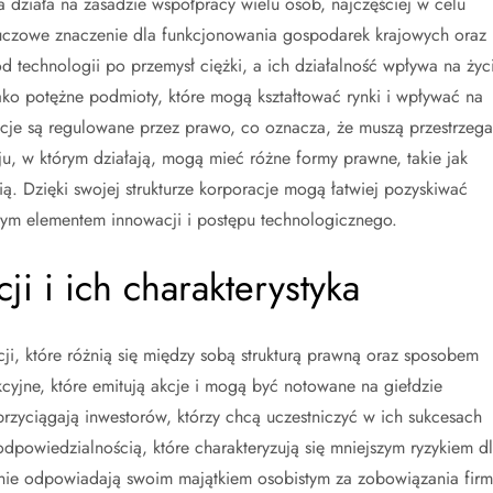
a działa na zasadzie współpracy wielu osób, najczęściej w celu
luczowe znaczenie dla funkcjonowania gospodarek krajowych oraz
 technologii po przemysł ciężki, a ich działalność wpływa na życ
ako potężne podmioty, które mogą kształtować rynki i wpływać na
cje są regulowane przez prawo, co oznacza, że muszą przestrzeg
u, w którym działają, mogą mieć różne formy prawne, takie jak
ą. Dzięki swojej strukturze korporacje mogą łatwiej pozyskiwać
tnym elementem innowacji i postępu technologicznego.
ji i ich charakterystyka
, które różnią się między sobą strukturą prawną oraz sposobem
kcyjne, które emitują akcje i mogą być notowane na giełdzie
rzyciągają inwestorów, którzy chcą uczestniczyć w ich sukcesach
dpowiedzialnością, które charakteryzują się mniejszym ryzykiem d
 nie odpowiadają swoim majątkiem osobistym za zobowiązania firm