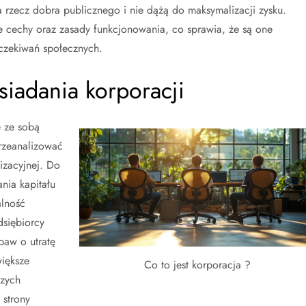
 na rzecz dobra publicznego i nie dążą do maksymalizacji zysku.
e cechy oraz zasady funkcjonowania, co sprawia, że są one
czekiwań społecznych.
osiadania korporacji
e ze sobą
przeanalizować
izacyjnej. Do
nia kapitału
alność
dsiębiorcy
baw o utratę
większe
Co to jest korporacja ?
szych
 strony