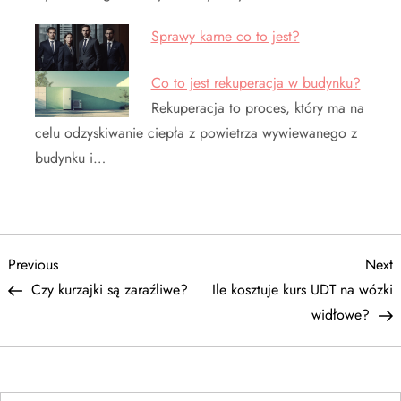
Sprawy karne co to jest?
Co to jest rekuperacja w budynku?
Rekuperacja to proces, który ma na
celu odzyskiwanie ciepła z powietrza wywiewanego z
budynku i…
N
Previous
N
Previous
Next
Post
P
Czy kurzajki są zaraźliwe?
Ile kosztuje kurs UDT na wózki
a
widłowe?
w
i