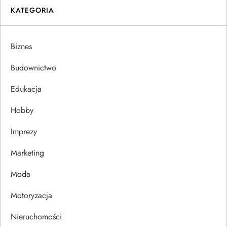
KATEGORIA
g
a
Biznes
c
Budownictwo
j
Edukacja
Hobby
a
Imprezy
w
Marketing
p
Moda
i
Motoryzacja
s
Nieruchomości