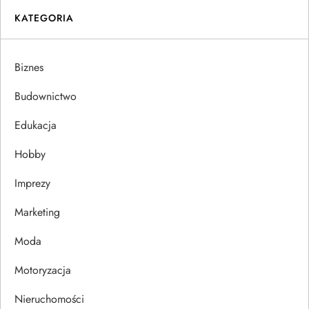
i
KATEGORIA
g
a
Biznes
c
Budownictwo
j
Edukacja
Hobby
a
Imprezy
w
Marketing
p
Moda
i
Motoryzacja
s
Nieruchomości