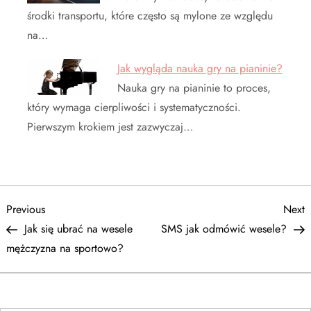
środki transportu, które często są mylone ze względu
na…
Jak wygląda nauka gry na pianinie?
Nauka gry na pianinie to proces,
który wymaga cierpliwości i systematyczności.
Pierwszym krokiem jest zazwyczaj…
N
Previous
N
Previous
Next
Post
P
Jak się ubrać na wesele
SMS jak odmówić wesele?
a
mężczyzna na sportowo?
w