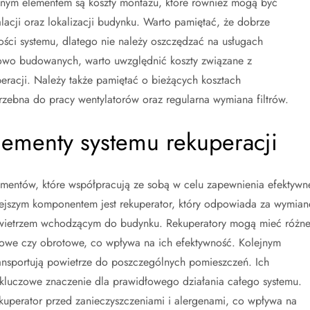
stotnym elementem są koszty montażu, które również mogą być
acji oraz lokalizacji budynku. Warto pamiętać, że dobrze
ści systemu, dlatego nie należy oszczędzać na usługach
o budowanych, warto uwzględnić koszty związane z
racji. Należy także pamiętać o bieżących kosztach
trzebna do pracy wentylatorów oraz regularna wymiana filtrów.
elementy systemu rekuperacji
lementów, które współpracują ze sobą w celu zapewnienia efektywn
iejszym komponentem jest rekuperator, który odpowiada za wymian
wietrzem wchodzącym do budynku. Rekuperatory mogą mieć różn
zyżowe czy obrotowe, co wpływa na ich efektywność. Kolejnym
ransportują powietrze do poszczególnych pomieszczeń. Ich
kluczowe znaczenie dla prawidłowego działania całego systemu.
ekuperator przed zanieczyszczeniami i alergenami, co wpływa na