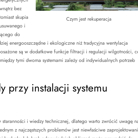
wnątrz bez
tomiast skupia
Czym jest rekuperacja
 usuwanego i
zącego do
ziej energooszczędne i ekologiczne niż tradycyjna wentylacja
ażone są w dodatkowe funkcje filtracji i regulacji wilgotności, c
między tymi dwoma systemami zależy od indywidualnych potrzeb
y przy instalacji systemu
y staranności i wiedzy technicznej, dlatego warto zwrócić uwagę n
Jednym z najczęstszych problemów jest niewłaściwe zaprojektowan