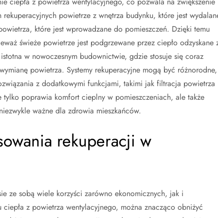
nie ciepła z powietrza wentylacyjnego, co pozwala na zwiększenie
rekuperacyjnych powietrze z wnętrza budynku, które jest wydalan
powietrza, które jest wprowadzane do pomieszczeń. Dzięki temu
ieważ świeże powietrze jest podgrzewane przez ciepło odzyskane 
 istotna w nowoczesnym budownictwie, gdzie stosuje się coraz
ną wymianę powietrza. Systemy rekuperacyjne mogą być różnorodne,
wiązania z dodatkowymi funkcjami, takimi jak filtracja powietrza
e tylko poprawia komfort cieplny w pomieszczeniach, ale także
 niezwykle ważne dla zdrowia mieszkańców.
osowania rekuperacji w
e ze sobą wiele korzyści zarówno ekonomicznych, jak i
u ciepła z powietrza wentylacyjnego, można znacząco obniżyć