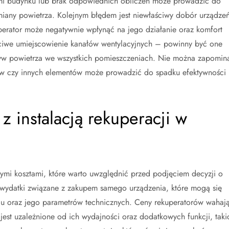
mi budynku lub brak odpowiednich obliczeń może prowadzić do
ymiany powietrza. Kolejnym błędem jest niewłaściwy dobór urządze
uperator może negatywnie wpłynąć na jego działanie oraz komfort
ciwe umiejscowienie kanałów wentylacyjnych – powinny być one
ływ powietrza we wszystkich pomieszczeniach. Nie można zapomin
trów czy innych elementów może prowadzić do spadku efektywności
 z instalacją rekuperacji w
dnymi kosztami, które warto uwzględnić przed podjęciem decyzji o
ć wydatki związane z zakupem samego urządzenia, które mogą się
lu oraz jego parametrów technicznych. Ceny rekuperatorów wahaj
co jest uzależnione od ich wydajności oraz dodatkowych funkcji, taki