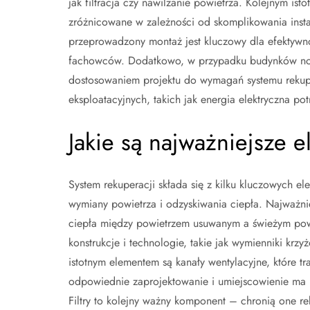
jak filtracja czy nawilżanie powietrza. Kolejnym i
zróżnicowane w zależności od skomplikowania instal
przeprowadzony montaż jest kluczowy dla efektywno
fachowców. Dodatkowo, w przypadku budynków now
dostosowaniem projektu do wymagań systemu rekupe
eksploatacyjnych, takich jak energia elektryczna po
Jakie są najważniejsze 
System rekuperacji składa się z kilku kluczowych e
wymiany powietrza i odzyskiwania ciepła. Najważn
ciepła między powietrzem usuwanym a świeżym po
konstrukcje i technologie, takie jak wymienniki kr
istotnym elementem są kanały wentylacyjne, które t
odpowiednie zaprojektowanie i umiejscowienie ma 
Filtry to kolejny ważny komponent – chronią one r