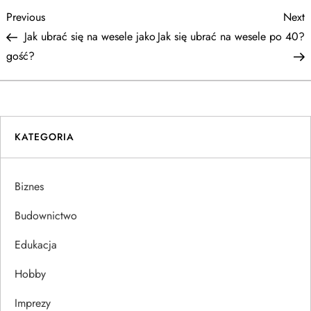
N
Previous
N
Previous
Next
Post
P
Jak ubrać się na wesele jako
Jak się ubrać na wesele po 40?
a
gość?
w
i
KATEGORIA
g
a
Biznes
c
Budownictwo
j
Edukacja
Hobby
a
Imprezy