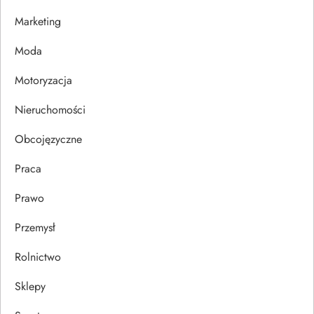
w
Marketing
p
Moda
i
Motoryzacja
s
Nieruchomości
u
Obcojęzyczne
Praca
Prawo
Przemysł
Rolnictwo
Sklepy