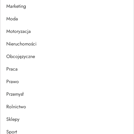
Marketing
p
Moda
i
Motoryzacja
s
Nieruchomości
u
Obcojęzyczne
Praca
Prawo
Przemysł
Rolnictwo
Sklepy
Sport