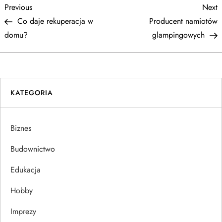
N
Previous
N
Previous
Next
Post
P
Co daje rekuperacja w
Producent namiotów
a
domu?
glampingowych
w
i
KATEGORIA
g
a
Biznes
c
Budownictwo
j
Edukacja
Hobby
a
Imprezy
w