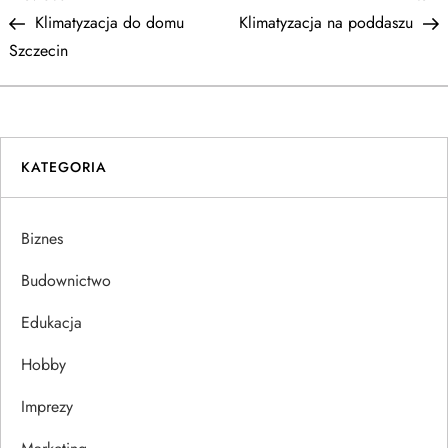
N
Post
P
Klimatyzacja do domu
Klimatyzacja na poddaszu
a
Szczecin
w
i
KATEGORIA
g
a
Biznes
c
Budownictwo
j
Edukacja
Hobby
a
Imprezy
w