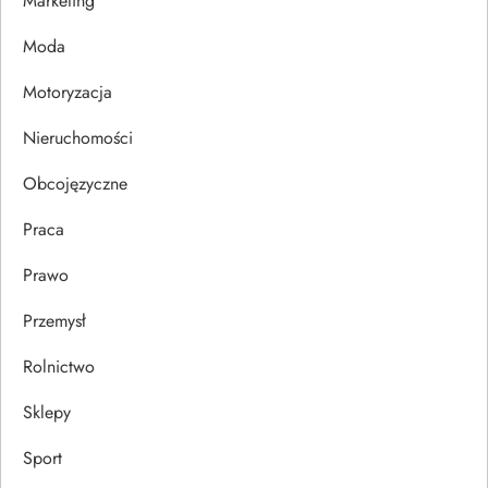
Marketing
p
Moda
i
Motoryzacja
s
Nieruchomości
u
Obcojęzyczne
Praca
Prawo
Przemysł
Rolnictwo
Sklepy
Sport