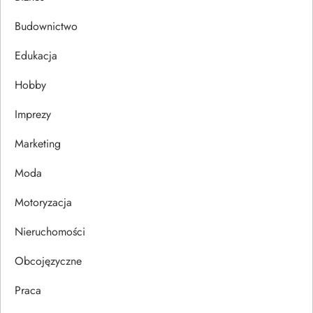
a
Budownictwo
c
Edukacja
j
Hobby
a
Imprezy
w
Marketing
p
Moda
Motoryzacja
i
Nieruchomości
s
Obcojęzyczne
u
Praca