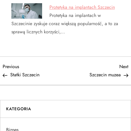
Protetyka na implantach Szczecin
Protetyka na implantach w
Szczecinie zyskuje coraz większą popularność, a to za
sprawą licznych korzyści,…
N
Previous
N
Previous
Next
Post
P
Statki Szczecin
Szczecin muzea
a
w
i
KATEGORIA
g
Biznes