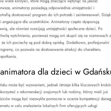
osi wiele korzyści, które mogą znacząco wpłynąć na jakość
rwsze, animatorzy posiadają odpowiednie umiejętności i
otrafią dostosować program do ich potrzeb i zainteresowań. Dzięk
e i angażujące dla uczestników. Animatorzy często dysponują
awią, ale również rozwijają umiejętności społeczne dzieci. Po
hwilę wytchnienia, ponieważ mogą oni skupić się na rozmowach z
 że ich pociechy są pod dobrą opieką. Dodatkowo, profesjonalni
rogramy, co pozwala na dostosowanie atrakcji do charakteru
 spotkania.
 animatora dla dzieci w Gdańsk
ku może być wyzwaniem, jednak istnieje kilka kluczowych krokó
korzystać z rekomendacji znajomych lub rodziny, którzy mieli już
rodziców mogą być niezwykle pomocne w ocenie kompetencji dane
ernetu w celu znalezienia lokalnych firm oferujących usługi