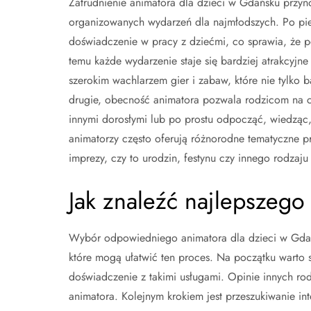
Zatrudnienie animatora dla dzieci w Gdańsku przyn
organizowanych wydarzeń dla najmłodszych. Po pie
doświadczenie w pracy z dziećmi, co sprawia, że p
temu każde wydarzenie staje się bardziej atrakcyjn
szerokim wachlarzem gier i zabaw, które nie tylko b
drugie, obecność animatora pozwala rodzicom na c
innymi dorosłymi lub po prostu odpocząć, wiedząc,
animatorzy często oferują różnorodne tematyczne p
imprezy, czy to urodzin, festynu czy innego rodzaju
Jak znaleźć najlepszego
Wybór odpowiedniego animatora dla dzieci w Gdańs
które mogą ułatwić ten proces. Na początku warto s
doświadczenie z takimi usługami. Opinie innych 
animatora. Kolejnym krokiem jest przeszukiwanie int