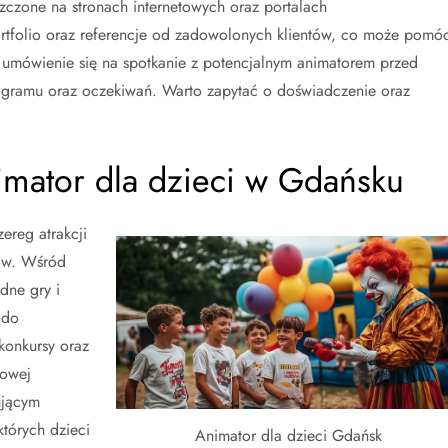
czone na stronach internetowych oraz portalach
ortfolio oraz referencje od zadowolonych klientów, co może pomó
 umówienie się na spotkanie z potencjalnym animatorem przed
gramu oraz oczekiwań. Warto zapytać o doświadczenie oraz
nimator dla dzieci w Gdańsku
ereg atrakcji
ów. Wśród
dne gry i
 do
konkursy oraz
rowej
ującym
których dzieci
Animator dla dzieci Gdańsk