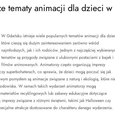
ze tematy animacji dla dzieci w
W Gdańsku istnieje wiele popularnych tematów animacji dla dziec
które cieszą się dużym zainteresowaniem zarówno wśród
najmłodszych, jak i ich rodziców. Jednym z najczęściej wybierany
tematów są przygody związane z ulubionymi postaciami z bajek i
filmów animowanych. Animatorzy często organizują imprezy
czy superbohaterach, co sprawia, że dzieci mogą poczuć się jak
awym pomysłem są animacje związane z naturą i ekologią, które ni
 środowiska. W ramach takich wydarzeń animatorzy mogą
m materiałów recyklingowych lub zabawy edukacyjne dotyczące
imprezy związane z różnymi świętami, takimi jak Halloween czy
pecjalne atrakcje dostosowane do charakteru danego wydarzenia.