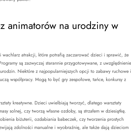
ez animatorów na urodziny w
wachlarz atrakcji, które potrafią zaczarować dzieci i sprawić, że
 Programy są zazwyczaj starannie przygotowywane, z uwzględnieni
 urodzin. Niektóre z najpopularniejszych opcji to zabawy ruchowe 
i uczą współpracy. Mogą to być gry zespołowe, tańce, konkursy z
ztaty kreatywne. Dzieci uwielbiają tworzyć, dlatego warsztaty
 masy solnej, czy tworzą własne ozdoby, są strzałem w dziesiątkę.
obienia biżuterii, ozdabiania babeczek, czy tworzenia prostych
ozwijają zdolności manualne i wyobraźnię, ale także dają dzieciom