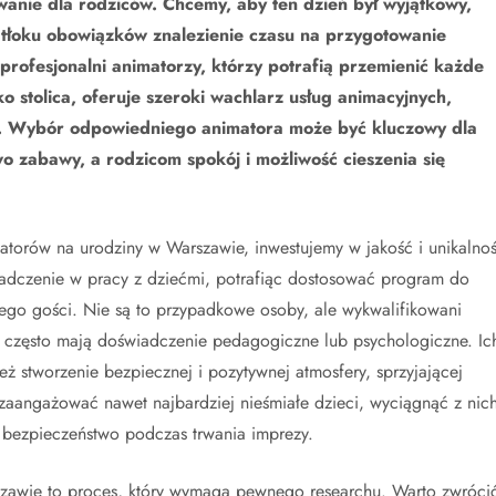
wanie dla rodziców. Chcemy, aby ten dzień był wyjątkowy,
tłoku obowiązków znalezienie czasu na przygotowanie
 profesjonalni animatorzy, którzy potrafią przemienić każde
 stolica, oferuje szeroki wachlarz usług animacyjnych,
. Wybór odpowiedniego animatora może być kluczowy dla
 zabawy, a rodzicom spokój i możliwość cieszenia się
matorów na urodziny w Warszawie, inwestujemy w jakość i unikalno
wiadczenie w pracy z dziećmi, potrafiąc dostosować program do
jego gości. Nie są to przypadkowe osoby, ale wykwalifikowani
 i często mają doświadczenie pedagogiczne lub psychologiczne. Ic
ież stworzenie bezpiecznej i pozytywnej atmosfery, sprzyjającej
i zaangażować nawet najbardziej nieśmiałe dzieci, wyciągnąć z nic
i bezpieczeństwo podczas trwania imprezy.
zawie to proces, który wymaga pewnego researchu. Warto zwróci