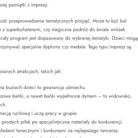
ej pamiątki z imprezy.
wość przeprowadzenia tematycznych przyjęć. Może to być bal
ie z superbohaterami, czy magiczna podróż do świata wróżek.
 cały program jest dopasowany do wybranej tematyki. Dzieci mogą
trzymywać specjalne dyplomy czy medale. Tego typu imprezy są
anych atrakcjach, takich jak:
na buziach dzieci to gwarancja uśmiechu.
zowe bańki, a nawet bańki wypełnione dymem – to widowisko,
ych.
nację ruchową i uczą pracy w grupie.
rostych piłek po specjalistyczne materiały do konkurencji.
ładami tanecznymi i konkursami na najlepszego tancerza.