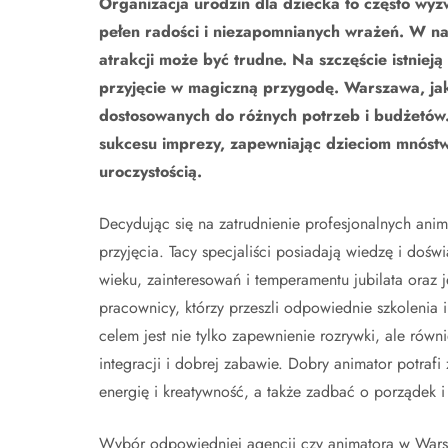
Organizacja urodzin dla dziecka to często wyz
pełen radości i niezapomnianych wrażeń. W na
atrakcji może być trudne. Na szczęście istnieją
przyjęcie w magiczną przygodę. Warszawa, jako
dostosowanych do różnych potrzeb i budżetów
sukcesu imprezy, zapewniając dzieciom mnóstwo
uroczystością.
Decydując się na zatrudnienie profesjonalnych ani
przyjęcia. Tacy specjaliści posiadają wiedzę i doś
wieku, zainteresowań i temperamentu jubilata oraz 
pracownicy, którzy przeszli odpowiednie szkolenia
celem jest nie tylko zapewnienie rozrywki, ale równ
integracji i dobrej zabawie. Dobry animator potraf
energię i kreatywność, a także zadbać o porządek 
Wybór odpowiedniej agencji czy animatora w Wars