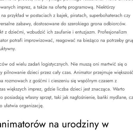
zowanych imprez, a także na ofertę programową. Niektórzy
 na przykład w postaciach z bajek, piratach, superbohaterach czy
iwersalne zabawy, dostosowane do szerokiego grona odbiorców.
kt z dziećmi, wzbudzić ich zaufanie i entuzjazm. Profesjonalizm
mator potrafi improwizować, reagować na bieżąco na potrzeby gru
uktywny.
ów od wielu zadań logistycznych. Nie muszą oni martwić się o
 pilnowanie dzieci przez cały czas. Animator przejmuje większoś
na rozmowach z gośćmi i cieszeniu się wspólnym czasem z
s większych imprez, gdzie liczba dzieci jest znacząca. Warto
o posiadają własny sprzęt, taki jak nagłośnienie, bańki mydlane, c
o ułatwia organizację.
 animatorów na urodziny w