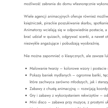
możliwość zabrania do domu własnoręcznie wykonan
Wiele agencji animacyjnych oferuje również możli
księżniczek, pirackie poszukiwanie skarbu, spotkan
Animatorzy wcielają się w odpowiednie postacie, a
brać udział w quizach, odgrywać scenki, a nawet o
niezwykle angażujące i pobudzają wyobraźnię.
Nie można zapomnieć o klasycznych, ale zawsze lubi
Malowanie twarzy – kolorowe wzory i postacie 
Pokazy baniek mydlanych – ogromne bańki, tęc
które zachwyca zarówno młodszych, jak i starsz
Zabawy z chustą animacyjną – rozwijają koordy
Gry i zabawy z wykorzystaniem rekwizytów – od p
Mini disco – zabawa przy muzyce, z prostymi uk