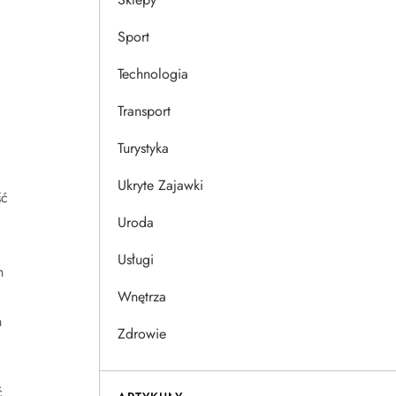
Sport
Technologia
Transport
Turystyka
Ukryte Zajawki
ść
Uroda
Usługi
h
Wnętrza
h
Zdrowie
ć