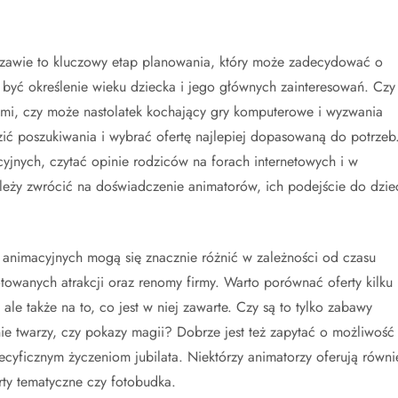
zawie to kluczowy etap planowania, który może zadecydować o
 być określenie wieku dziecka i jego głównych zainteresowań. Czy
kami, czy może nastolatek kochający gry komputerowe i wyzwania
ć poszukiwania i wybrać ofertę najlepiej dopasowaną do potrzeb
yjnych, czytać opinie rodziców na forach internetowych i w
ży zwrócić na doświadczenie animatorów, ich podejście do dzie
 animacyjnych mogą się znacznie różnić w zależności od czasu
otowanych atrakcji oraz renomy firmy. Warto porównać oferty kilku
le także na to, co jest w niej zawarte. Czy są to tylko zabawy
ie twarzy, czy pokazy magii? Dobrze jest też zapytać o możliwość
cyficznym życzeniom jubilata. Niektórzy animatorzy oferują równi
rty tematyczne czy fotobudka.