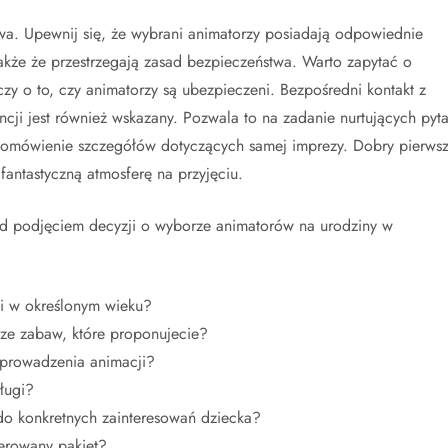
twa. Upewnij się, że wybrani animatorzy posiadają odpowiednie
także że przestrzegają zasad bezpieczeństwa. Warto zapytać o
zy o to, czy animatorzy są ubezpieczeni. Bezpośredni kontakt z
cji jest również wskazany. Pozwala to na zadanie nurtujących pyta
a omówienie szczegółów dotyczących samej imprezy. Dobry pierws
fantastyczną atmosferę na przyjęciu.
zed podjęciem decyzji o wyborze animatorów na urodziny w
i w określonym wieku?
ze zabaw, które proponujecie?
 prowadzenia animacji?
sługi?
do konkretnych zainteresowań dziecka?
ferowany pakiet?